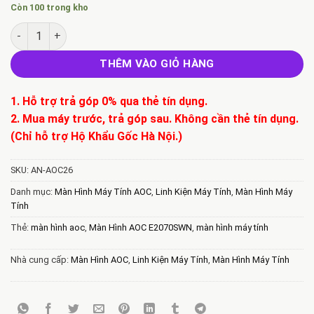
Còn 100 trong kho
Bán Màn Hình AOC E2070SWN 20" VA 60Hz số lượng
THÊM VÀO GIỎ HÀNG
1. Hỗ trợ trả góp 0% qua thẻ tín dụng.
2. Mua máy trước, trả góp sau. Không cần thẻ tín dụng.
(Chỉ hỗ trợ Hộ Khẩu Gốc Hà Nội.)
SKU:
AN-AOC26
Danh mục:
Màn Hình Máy Tính AOC
,
Linh Kiện Máy Tính
,
Màn Hình Máy
Tính
Thẻ:
màn hình aoc
,
Màn Hình AOC E2070SWN
,
màn hình máy tính
Nhà cung cấp:
Màn Hình AOC
,
Linh Kiện Máy Tính
,
Màn Hình Máy Tính