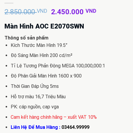
Giá
Giá
2.850.000
VND
2.450.000
VND
gốc
hiện
là:
tại
Màn Hình AOC E2070SWN
2.850.000 VND.
là:
Thông số sản phẩm
2.450.000 
Kích Thước Màn Hình 19.5”
Độ Sáng Màn Hình 200 cd/m²
Tỉ Lệ Tương Phản Động MEGA 100,000,000:1
Độ Phân Giải Màn Hình 1600 x 900
Thời Gian Đáp Ứng 5ms
Hỗ trợ màu 16,7 Triệu Màu
PK: cáp nguồn, cap vga
Cam kết hàng chính hãng – xuất VAT 10%
Liên Hệ Để Mua Hàng :
03464.99999