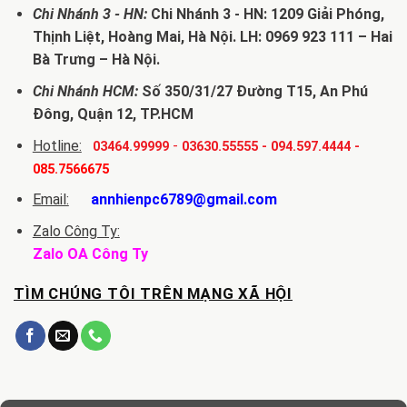
Chi Nhánh 3 - HN:
Chi Nhánh 3 - HN: 1209 Giải Phóng,
Thịnh Liệt, Hoàng Mai, Hà Nội. LH: 0969 923 111 – Hai
Bà Trưng – Hà Nội.
Chi Nhánh HCM:
Số 350/31/27 Đường T15, An Phú
Đông, Quận 12, TP.HCM
Hotline:
-
03464.99999
03630.55555
-
094.597.4444
-
085.7566675
Email:
annhienpc6789@gmail.com
Zalo Công Ty:
Zalo OA Công Ty
TÌM CHÚNG TÔI TRÊN MẠNG XÃ HỘI