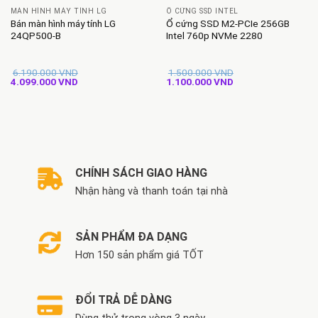
MÀN HÌNH MÁY TÍNH LG
Ổ CỨNG SSD INTEL
Bán màn hình máy tính LG
Ổ cứng SSD M2-PCIe 256GB
24QP500-B
Intel 760p NVMe 2280
6.190.000
VND
1.500.000
VND
Giá
Giá
Giá
Giá
4.099.000
VND
1.100.000
VND
gốc
hiện
gốc
hiện
là:
tại
là:
tại
6.190.000 VND.
là:
1.500.000 VND.
là:
4.099.000 VND.
1.100.000 VND.
CHÍNH SÁCH GIAO HÀNG
Nhận hàng và thanh toán tại nhà
SẢN PHẨM ĐA DẠNG
Hơn 150 sản phẩm giá TỐT
ĐỔI TRẢ DỄ DÀNG