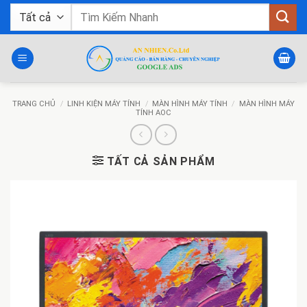
Bỏ
Tìm
qua
kiếm:
nội
dung
TRANG CHỦ
/
LINH KIỆN MÁY TÍNH
/
MÀN HÌNH MÁY TÍNH
/
MÀN HÌNH MÁY
TÍNH AOC
TẤT CẢ SẢN PHẨM