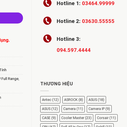
Hotline 1:
03464.99999
ull Range số lượng
Hotline 2:
03630.55555
Hotline 3:
dụng.
094.597.4444
Tính
 Full Range
,
THƯƠNG HIỆU
h
Antec
(12)
ASROCK
(8)
ASUS
(18)
ASUS
(12)
Camera
(11)
Camera IP
(9)
CASE
(9)
Cooler Master
(23)
Corsair
(11)
CPU
(67)
Dell All In One
(17)
Gskill
(12)