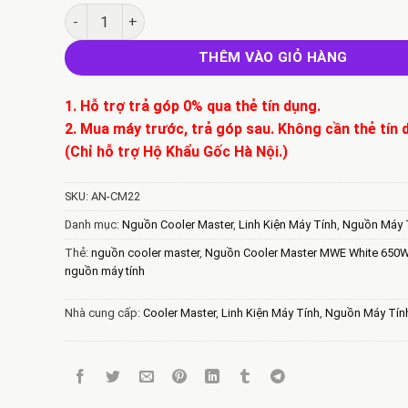
Bán Nguồn máy tính Cooler Master MWE White 650W F
THÊM VÀO GIỎ HÀNG
1. Hỗ trợ trả góp 0% qua thẻ tín dụng.
2. Mua máy trước, trả góp sau. Không cần thẻ tín 
(Chỉ hỗ trợ Hộ Khẩu Gốc Hà Nội.)
SKU:
AN-CM22
Danh mục:
Nguồn Cooler Master
,
Linh Kiện Máy Tính
,
Nguồn Máy 
Thẻ:
nguồn cooler master
,
Nguồn Cooler Master MWE White 650W
nguồn máy tính
Nhà cung cấp:
Cooler Master
,
Linh Kiện Máy Tính
,
Nguồn Máy Tín