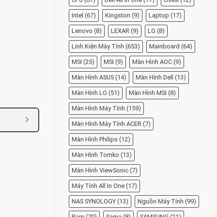
Intel
(67)
Kingston
(9)
Laptop
(17)
Lenovo
(8)
LEXAR
(9)
LG
(8)
Linh Kiện Máy Tính
(653)
Mainboard
(64)
MSI
(25)
MSI
(9)
Màn Hình AOC
(9)
Màn Hình ASUS
(14)
Màn Hình Dell
(13)
Màn Hình LG
(51)
Màn Hình MSI
(8)
Màn Hình Máy Tính
(159)
Màn Hình Máy Tính ACER
(7)
Màn Hình Philips
(12)
Màn Hình Tomko
(13)
Màn Hình ViewSonic
(7)
Máy Tính All In One
(17)
NAS SYNOLOGY
(13)
Nguồn Máy Tính
(99)
Ram
(70)
Sama
(8)
SAMSUNG
(21)