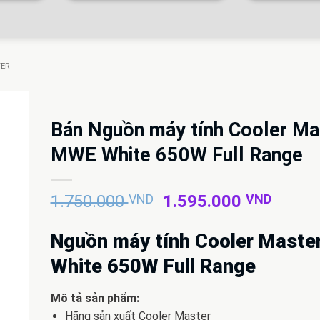
TER
Bán Nguồn máy tính Cooler Ma
MWE White 650W Full Range
Giá
Giá
1.750.000
VND
1.595.000
VND
gốc
hiện
là:
tại
Nguồn máy tính Cooler Mast
1.750.000 VND.
là:
White 650W Full Range
1.595
Mô tả sản phẩm:
Hãng sản xuất Cooler Master