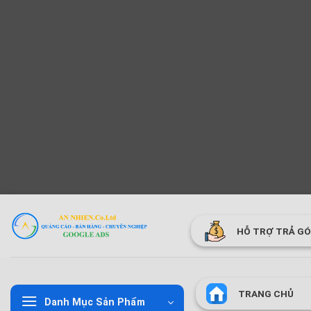
Bỏ
qua
HỖ TRỢ TRẢ G
nội
dung
TRANG CHỦ
Danh Mục Sản Phẩm