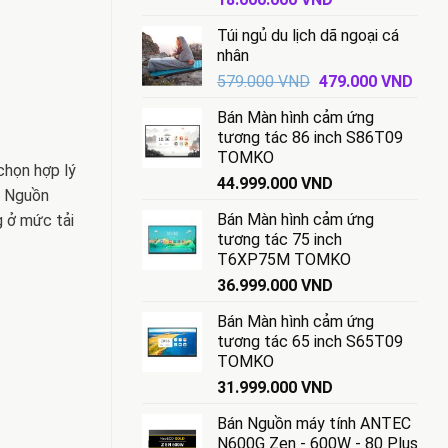
gốc
hiện
Túi ngủ du lịch dã ngoại cá
là:
tại
nhân
18.500.000 VND.
là:
Giá
Giá
579.000
VND
479.000
VND
18.000.000 VND.
gốc
hiện
Bán Màn hình cảm ứng
là:
tại
tương tác 86 inch S86T09
579.000 VND.
là:
TOMKO
479.
chọn hợp lý
44.999.000
VND
ộ Nguồn
Bán Màn hình cảm ứng
 ở mức tải
tương tác 75 inch
T6XP75M TOMKO
36.999.000
VND
Bán Màn hình cảm ứng
tương tác 65 inch S65T09
TOMKO
31.999.000
VND
Bán Nguồn máy tính ANTEC
N600G Zen - 600W - 80 Plus