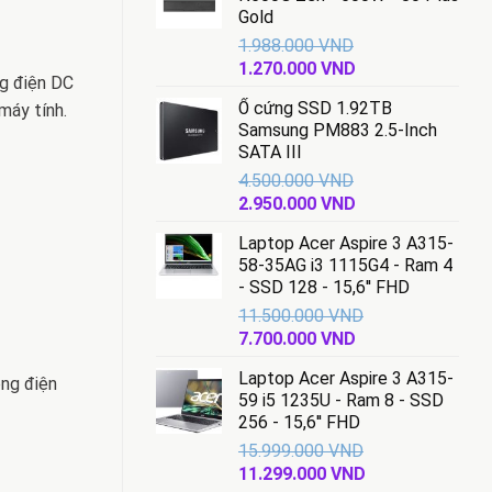
Gold
1.988.000
VND
Giá
Giá
1.270.000
VND
g điện DC
gốc
hiện
Ổ cứng SSD 1.92TB
máy tính.
là:
tại
Samsung PM883 2.5-Inch
1.988.000 VND.
là:
SATA III
1.270.000 VND.
4.500.000
VND
Giá
Giá
2.950.000
VND
gốc
hiện
Laptop Acer Aspire 3 A315-
là:
tại
58-35AG i3 1115G4 - Ram 4
4.500.000 VND.
là:
- SSD 128 - 15,6'' FHD
2.950.000 VND.
11.500.000
VND
Giá
Giá
7.700.000
VND
gốc
hiện
Laptop Acer Aspire 3 A315-
là:
tại
òng điện
59 i5 1235U - Ram 8 - SSD
11.500.000 VND.
là:
256 - 15,6'' FHD
7.700.000 VND.
15.999.000
VND
Giá
Giá
11.299.000
VND