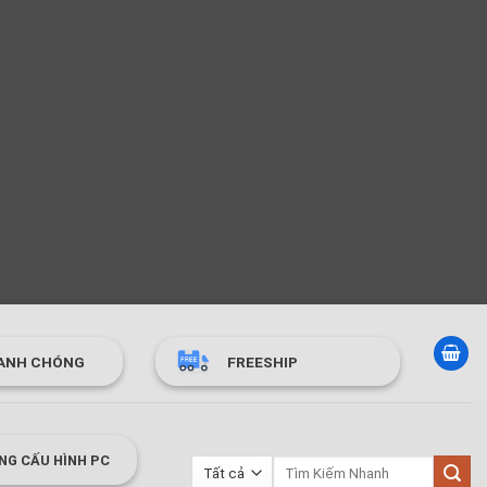
ANH CHÓNG
FREESHIP
NG CẤU HÌNH PC
Tìm
kiếm: