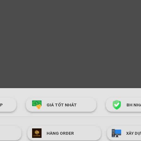
ÓP
GIÁ TỐT NHÂT
BH NH
HÀNG ORDER
XÂY DỰ