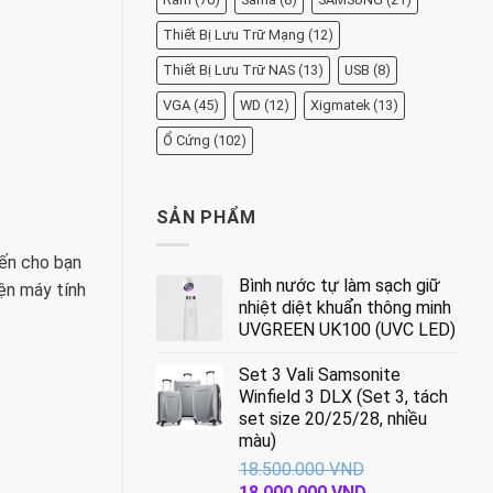
Thiết Bị Lưu Trữ Mạng
(12)
Thiết Bị Lưu Trữ NAS
(13)
USB
(8)
VGA
(45)
WD
(12)
Xigmatek
(13)
Ổ Cứng
(102)
SẢN PHẨM
ến cho bạn
Bình nước tự làm sạch giữ
ện máy tính
nhiệt diệt khuẩn thông minh
UVGREEN UK100 (UVC LED)
Set 3 Vali Samsonite
Winfield 3 DLX (Set 3, tách
set size 20/25/28, nhiều
màu)
18.500.000
VND
Giá
Giá
18.000.000
VND