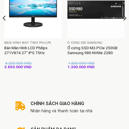
MÀN HÌNH MÁY TÍNH PHILIPS
Ổ CỨNG SSD SAMSUNG
Bán Màn Hình LCD Philips
Ổ cứng SSD M2-PCIe 250GB
271V874 27” IPS 75Hz
Samsung 980 NVMe 2280
4.250.000
VND
1.800.000
VND
Giá
Giá
Giá
Giá
3.850.000
VND
1.300.000
VND
gốc
hiện
gốc
hiện
là:
tại
là:
tại
4.250.000 VND.
là:
1.800.000 VND.
là:
3.850.000 VND.
1.300.000 VND.
CHÍNH SÁCH GIAO HÀNG
Nhận hàng và thanh toán tại nhà