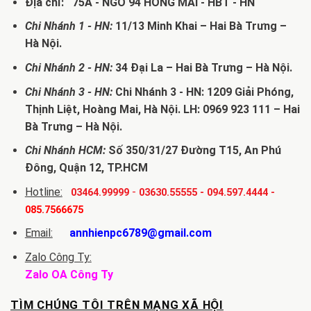
Địa chỉ: 75A - NGÕ 94 HỒNG MAI - HBT - HN
Chi Nhánh 1 - HN:
11/13 Minh Khai – Hai Bà Trưng –
Hà Nội.
Chi Nhánh 2 - HN:
34 Đại La – Hai Bà Trưng – Hà Nội.
Chi Nhánh 3 - HN:
Chi Nhánh 3 - HN: 1209 Giải Phóng,
Thịnh Liệt, Hoàng Mai, Hà Nội. LH: 0969 923 111 – Hai
Bà Trưng – Hà Nội.
Chi Nhánh HCM:
Số 350/31/27 Đường T15, An Phú
Đông, Quận 12, TP.HCM
Hotline:
-
03464.99999
03630.55555
-
094.597.4444
-
085.7566675
Email:
annhienpc6789@gmail.com
Zalo Công Ty:
Zalo OA Công Ty
TÌM CHÚNG TÔI TRÊN MẠNG XÃ HỘI