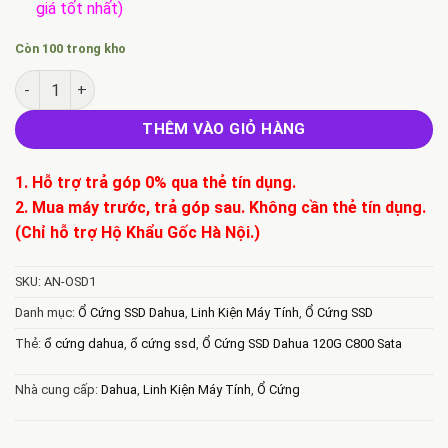
giá tốt nhất)
Còn 100 trong kho
Ổ Cứng SSD Dahua 120G C800 Sata số lượng
THÊM VÀO GIỎ HÀNG
1. Hỗ trợ trả góp 0% qua thẻ tín dụng.
2. Mua máy trước, trả góp sau. Không cần thẻ tín dụng.
(Chỉ hỗ trợ Hộ Khẩu Gốc Hà Nội.)
SKU:
AN-OSD1
Danh mục:
Ổ Cứng SSD Dahua
,
Linh Kiện Máy Tính
,
Ổ Cứng SSD
Thẻ:
ổ cứng dahua
,
ổ cứng ssd
,
Ổ Cứng SSD Dahua 120G C800 Sata
Nhà cung cấp:
Dahua
,
Linh Kiện Máy Tính
,
Ổ Cứng