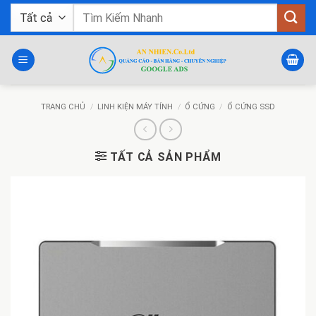
Bỏ
Tìm
qua
kiếm:
nội
dung
TRANG CHỦ
/
LINH KIỆN MÁY TÍNH
/
Ổ CỨNG
/
Ổ CỨNG SSD
TẤT CẢ SẢN PHẨM