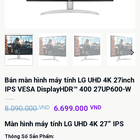
Bán màn hình máy tính LG UHD 4K 27inch
IPS VESA DisplayHDR™ 400 27UP600-W
Giá
Giá
8.090.000
VND
6.699.000
VND
gốc
hiện
là:
tại
Màn hình máy tính LG UHD 4K 27” IPS
8.090.000 VND.
là:
Thông Số Sản Phẩm:
6.699.000 