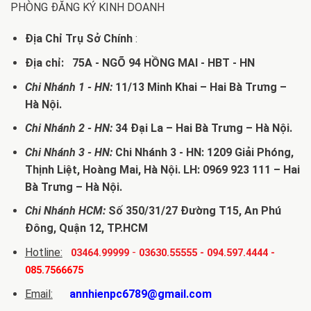
PHÒNG ĐĂNG KÝ KINH DOANH
Địa Chỉ Trụ Sở Chính
:
Địa chỉ: 75A - NGÕ 94 HỒNG MAI - HBT - HN
Chi Nhánh 1 - HN:
11/13 Minh Khai – Hai Bà Trưng –
Hà Nội.
Chi Nhánh 2 - HN:
34 Đại La – Hai Bà Trưng – Hà Nội.
Chi Nhánh 3 - HN:
Chi Nhánh 3 - HN: 1209 Giải Phóng,
Thịnh Liệt, Hoàng Mai, Hà Nội. LH: 0969 923 111 – Hai
Bà Trưng – Hà Nội.
Chi Nhánh HCM:
Số 350/31/27 Đường T15, An Phú
Đông, Quận 12, TP.HCM
Hotline:
-
03464.99999
03630.55555
-
094.597.4444
-
085.7566675
Email:
annhienpc6789@gmail.com