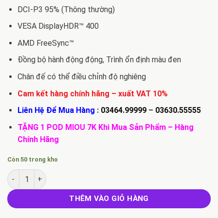
DCI-P3 95% (Thông thường)
VESA DisplayHDR™ 400
AMD FreeSync™
Đồng bộ hành động động, Trình ổn định màu đen
Chân đế có thể điều chỉnh độ nghiêng
Cam kết hàng chính hãng – xuất VAT 10%
Liên Hệ Để Mua Hàng
:
03464.99999
–
03630.55555
TẶNG 1 POD MIOU 7K Khi Mua Sản Phẩm – Hàng
Chính Hãng
Còn 50 trong kho
Bán màn hình máy tính LG UHD 4K 27inch IPS VESA DisplayHD
THÊM VÀO GIỎ HÀNG