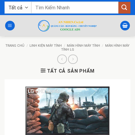
Bỏ
Tìm
qua
kiếm:
nội
dung
TRANG CHỦ
/
LINH KIỆN MÁY TÍNH
/
MÀN HÌNH MÁY TÍNH
/
MÀN HÌNH MÁY
TÍNH LG
TẤT CẢ SẢN PHẨM