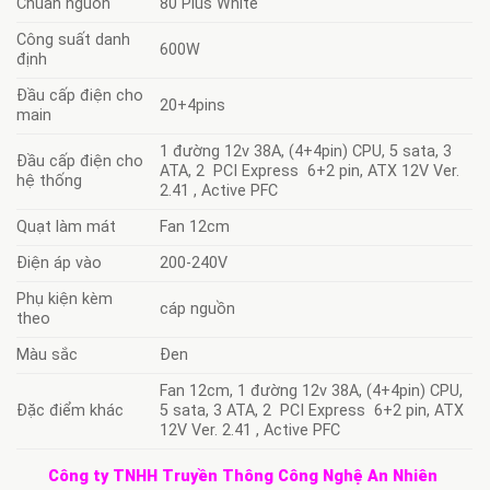
Chuẩn nguồn
80 Plus White
Công suất danh
600W
định
Đầu cấp điện cho
20+4pins
main
1 đường 12v 38A, (4+4pin) CPU, 5 sata, 3
Đầu cấp điện cho
ATA, 2 PCI Express 6+2 pin, ATX 12V Ver.
hệ thống
2.41 , Active PFC
Quạt làm mát
Fan 12cm
Điện áp vào
200-240V
Phụ kiện kèm
cáp nguồn
theo
Màu sắc
Đen
Fan 12cm, 1 đường 12v 38A, (4+4pin) CPU,
Đặc điểm khác
5 sata, 3 ATA, 2 PCI Express 6+2 pin, ATX
12V Ver. 2.41 , Active PFC
Công ty TNHH Truyền Thông Công Nghệ An Nhiên