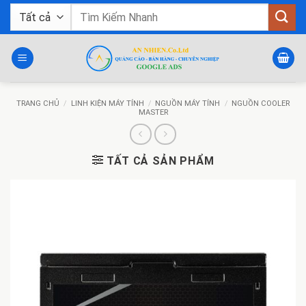
Bỏ
Tìm
qua
kiếm:
nội
dung
TRANG CHỦ
/
LINH KIỆN MÁY TÍNH
/
NGUỒN MÁY TÍNH
/
NGUỒN COOLER
MASTER
TẤT CẢ SẢN PHẨM