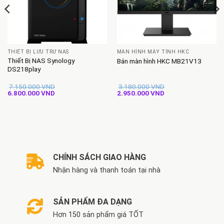
THIẾT BỊ LƯU TRỮ NAS
MÀN HÌNH MÁY TÍNH HKC
Thiết Bị NAS Synology
Bán màn hình HKC MB21V13
DS218play
7.150.000
VND
3.180.000
VND
Giá
Giá
Giá
Giá
6.800.000
VND
2.950.000
VND
gốc
hiện
gốc
hiện
là:
tại
là:
tại
7.150.000 VND.
là:
3.180.000 VND.
là:
6.800.000 VND.
2.950.000 VND.
CHÍNH SÁCH GIAO HÀNG
Nhận hàng và thanh toán tại nhà
SẢN PHẨM ĐA DẠNG
Hơn 150 sản phẩm giá TỐT