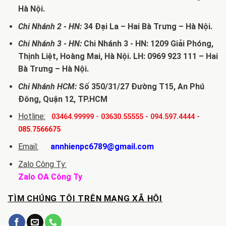
Hà Nội.
Chi Nhánh 2 - HN:
34 Đại La – Hai Bà Trưng – Hà Nội.
Chi Nhánh 3 - HN:
Chi Nhánh 3 - HN: 1209 Giải Phóng,
Thịnh Liệt, Hoàng Mai, Hà Nội. LH: 0969 923 111 – Hai
Bà Trưng – Hà Nội.
Chi Nhánh HCM:
Số 350/31/27 Đường T15, An Phú
Đông, Quận 12, TP.HCM
Hotline:
-
03464.99999
03630.55555
-
094.597.4444
-
085.7566675
Email:
annhienpc6789@gmail.com
Zalo Công Ty:
Zalo OA Công Ty
TÌM CHÚNG TÔI TRÊN MẠNG XÃ HỘI