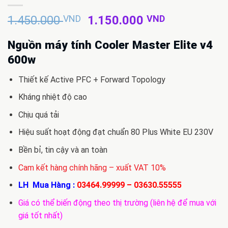
Giá
Giá
1.450.000
VND
1.150.000
VND
gốc
hiện
là:
tại
Nguồn máy tính Cooler Master Elite v4
1.450.000 VND.
là:
600w
1.150.000 
Thiết kế Active PFC + Forward Topology
Kháng nhiệt độ cao
Chịu quá tải
Hiệu suất hoạt động đạt chuẩn 80 Plus White EU 230V
Bền bỉ, tin cậy và an toàn
Cam kết hàng chính hãng – xuất VAT 10%
LH Mua Hàng :
03464.99999
–
03630.55555
Giá có thể biến động theo thị trường (liên hệ để mua với
giá tốt nhất)