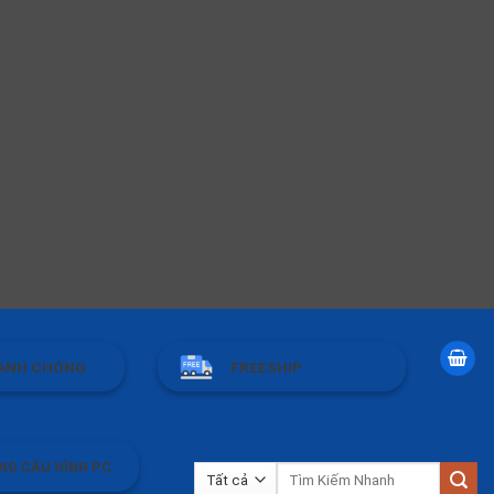
ANH CHÓNG
FREESHIP
NG CẤU HÌNH PC
Tìm
kiếm: