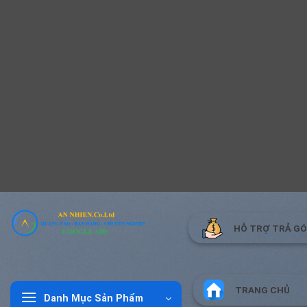
Bỏ
qua
HỖ TRỢ TRẢ G
nội
dung
TRANG CHỦ
Danh Mục Sản Phẩm