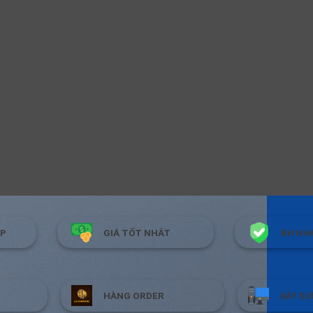
ÓP
GIÁ TỐT NHÂT
BH NH
HÀNG ORDER
XÂY DỰ