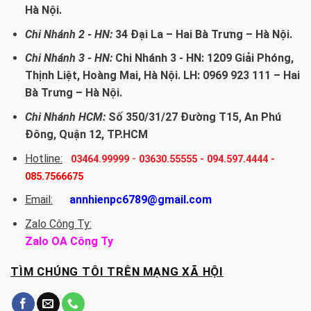
Hà Nội.
Chi Nhánh 2 - HN:
34 Đại La – Hai Bà Trưng – Hà Nội.
Chi Nhánh 3 - HN:
Chi Nhánh 3 - HN: 1209 Giải Phóng,
Thịnh Liệt, Hoàng Mai, Hà Nội. LH: 0969 923 111 – Hai
Bà Trưng – Hà Nội.
Chi Nhánh HCM:
Số 350/31/27 Đường T15, An Phú
Đông, Quận 12, TP.HCM
Hotline:
-
03464.99999
03630.55555
-
094.597.4444
-
085.7566675
Email:
annhienpc6789@gmail.com
Zalo Công Ty:
Zalo OA Công Ty
TÌM CHÚNG TÔI TRÊN MẠNG XÃ HỘI