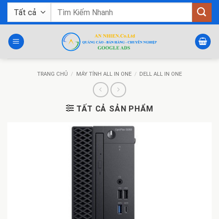
Bỏ
Tìm
qua
kiếm:
nội
dung
TRANG CHỦ
/
MÁY TÍNH ALL IN ONE
/
DELL ALL IN ONE
TẤT CẢ SẢN PHẨM