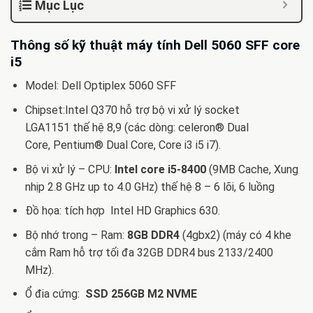
Mục Lục
Thông số kỹ thuật máy tính Dell 5060 SFF core
i5
Model: Dell Optiplex 5060 SFF
Chipset:Intel Q370 hỗ trợ bộ vi xử lý socket
LGA1151 thế hệ 8,9 (các dòng: celeron® Dual
Core, Pentium® Dual Core, Core i3 i5 i7).
Bộ vi xử lý – CPU:
Intel core i5-8400
(9MB Cache, Xung
nhịp 2.8 GHz up to 4.0 GHz) thế hệ 8 – 6 lõi, 6 luồng
Đồ họa: tích hợp Intel HD Graphics 630.
Bộ nhớ trong – Ram:
8GB DDR4
(4gbx2)
(máy có 4 khe
cắm Ram hỗ trợ tối đa 32GB DDR4 bus 2133/2400
MHz).
Ổ đia cứng:
SSD 256GB M2 NVME