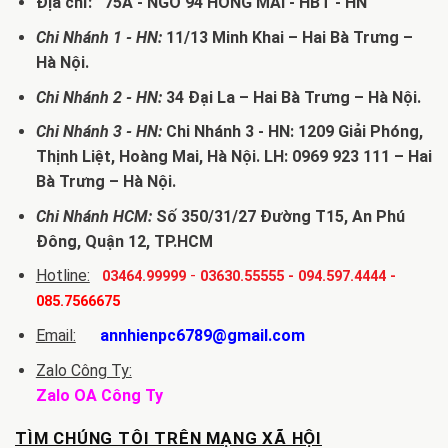
Địa chỉ: 75A - NGÕ 94 HỒNG MAI - HBT - HN
Chi Nhánh 1 - HN:
11/13 Minh Khai – Hai Bà Trưng –
Hà Nội.
Chi Nhánh 2 - HN:
34 Đại La – Hai Bà Trưng – Hà Nội.
Chi Nhánh 3 - HN:
Chi Nhánh 3 - HN: 1209 Giải Phóng,
Thịnh Liệt, Hoàng Mai, Hà Nội. LH: 0969 923 111 – Hai
Bà Trưng – Hà Nội.
Chi Nhánh HCM:
Số 350/31/27 Đường T15, An Phú
Đông, Quận 12, TP.HCM
Hotline:
-
03464.99999
03630.55555
-
094.597.4444
-
085.7566675
Email:
annhienpc6789@gmail.com
Zalo Công Ty:
Zalo OA Công Ty
TÌM CHÚNG TÔI TRÊN MẠNG XÃ HỘI