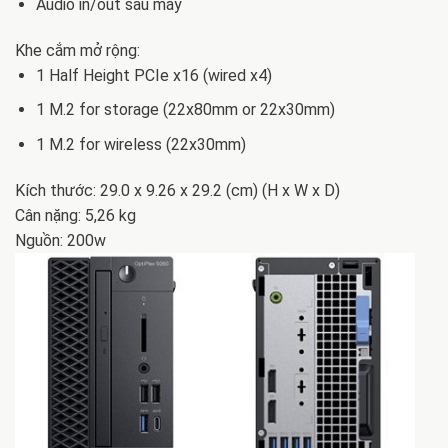
Audio in/out sau máy
Khe cắm mở rộng:
1 Half Height PCIe x16 (wired x4)
1 M.2 for storage (22x80mm or 22x30mm)
1 M.2 for wireless (22x30mm)
Kích thước: 29.0 x 9.26 x 29.2 (cm) (H x W x D)
Cân nặng: 5,26 kg
Nguồn: 200w