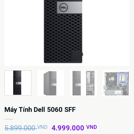
Máy Tính Dell 5060 SFF
Giá
Giá
5.899.000
VND
4.999.000
VND