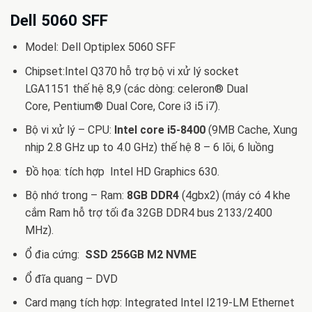
gốc
hiện
là:
tại
Dell 5060 SFF
5.899.000 VND.
là:
Model: Dell Optiplex 5060 SFF
4.999.000 
Chipset:Intel Q370 hỗ trợ bộ vi xử lý socket
LGA1151 thế hệ 8,9 (các dòng: celeron® Dual
Core, Pentium® Dual Core, Core i3 i5 i7).
Bộ vi xử lý – CPU:
Intel core i5-8400
(9MB Cache, Xung
nhịp 2.8 GHz up to 4.0 GHz) thế hệ 8 – 6 lõi, 6 luồng
Đồ họa: tích hợp Intel HD Graphics 630.
Bộ nhớ trong – Ram:
8GB DDR4
(4gbx2)
(máy có 4 khe
cắm Ram hỗ trợ tối đa 32GB DDR4 bus 2133/2400
MHz).
Ổ đia cứng:
SSD 256GB M2 NVME
Ổ đĩa quang – DVD
Card mạng tích hợp: Integrated Intel I219-LM Ethernet