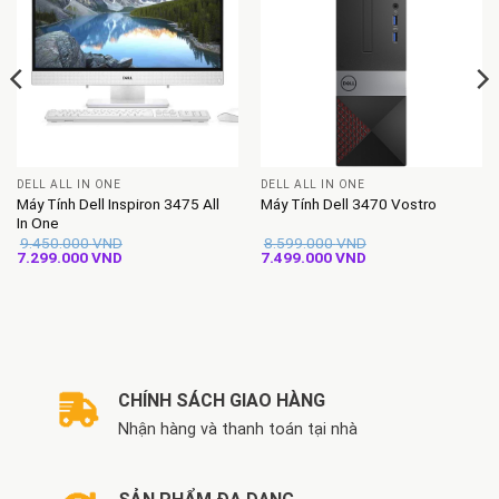
DELL ALL IN ONE
DELL ALL IN ONE
Máy Tính Dell Inspiron 3475 All
Máy Tính Dell 3470 Vostro
In One
9.450.000
VND
8.599.000
VND
Giá
Giá
Giá
Giá
7.299.000
VND
7.499.000
VND
gốc
hiện
gốc
hiện
là:
tại
là:
tại
9.450.000 VND.
là:
8.599.000 VND.
là:
7.299.000 VND.
7.499.000 VND.
CHÍNH SÁCH GIAO HÀNG
Nhận hàng và thanh toán tại nhà