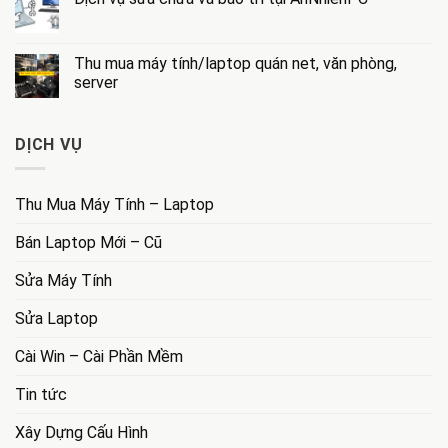
đồ
luận
Không
máy
ở
có
tính:
Hướng
bình
Giải
dẫn
luận
Thu mua máy tính/laptop quán net, văn phòng,
pháp
sử
ở
tài
dụng
server
Dịch
chính
laptop
vụ
linh
cho
Không
sửa
hoạt
người
có
chữa
cho
mới
bình
và
DỊCH VỤ
bạn
nhanh
luận
bảo
chóng
ở
trì
và
Thu
tại
đơn
mua
AnNhienPC
giản
máy
Thu Mua Máy Tính – Laptop
tính/laptop
quán
net,
Bán Laptop Mới – Cũ
văn
phòng,
server
Sửa Máy Tính
Sửa Laptop
Cài Win – Cài Phần Mềm
Tin tức
Xây Dựng Cấu Hình