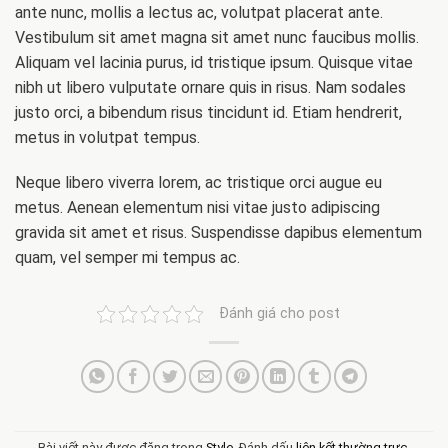
ante nunc, mollis a lectus ac, volutpat placerat ante.
Vestibulum sit amet magna sit amet nunc faucibus mollis.
Aliquam vel lacinia purus, id tristique ipsum. Quisque vitae
nibh ut libero vulputate ornare quis in risus. Nam sodales
justo orci, a bibendum risus tincidunt id. Etiam hendrerit,
metus in volutpat tempus.
Neque libero viverra lorem, ac tristique orci augue eu
metus. Aenean elementum nisi vitae justo adipiscing
gravida sit amet et risus. Suspendisse dapibus elementum
quam, vel semper mi tempus ac.
Đánh giá cho post
Bài viết này được đăng trong
Style
. Đánh dấu
liên kết thường trực
.