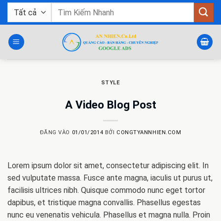
Bỏ
Tìm
qua
kiếm:
nội
dung
STYLE
A Video Blog Post
ĐĂNG VÀO
01/01/2014
BỞI
CONGTYANNHIEN.COM
Lorem ipsum dolor sit amet, consectetur adipiscing elit. In
sed vulputate massa. Fusce ante magna, iaculis ut purus ut,
facilisis ultrices nibh. Quisque commodo nunc eget tortor
dapibus, et tristique magna convallis. Phasellus egestas
nunc eu venenatis vehicula. Phasellus et magna nulla. Proin