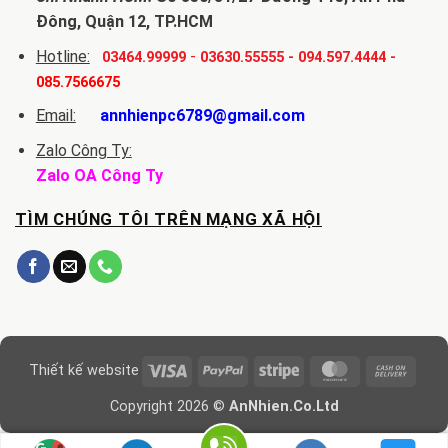
Đông, Quận 12, TP.HCM
Hotline:
-
03464.99999
03630.55555
-
094.597.4444
-
085.7566675
Email:
annhienpc6789@gmail.com
Zalo Công Ty:
Zalo OA Công Ty
TÌM CHÚNG TÔI TRÊN MẠNG XÃ HỘI
Visa
PayPal
Stripe
MasterCard
Cash
Thiết kế website
On
Copyright 2026 ©
AnNhien.Co.Ltd
Delive