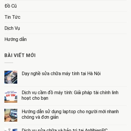
Đồ Cũ
Tin Tức
Dịch Vụ
Hướng dẫn
BÀI VIẾT MỚI
Dạy nghề sửa chữa máy tính tại Hà Nội
Không
có
bình
luận
Dịch vụ cầm đồ máy tính: Giải pháp tài chính linh
ở
hoạt cho bạn
Dạy
nghề
Không
sửa
có
chữa
Hướng dẫn sử dụng laptop cho người mới nhanh
bình
máy
luận
chóng và đơn giản
tính
ở
tại
Dịch
Không
Hà
vụ
có
Nội
Dịch vụ sửa chữa và bảo trì tại AnNhienPC
cầm
bình