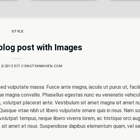
STYLE
blog post with Images
12/2013
BỞI
CONGTYANNHIEN.COM
ed vulputate massa. Fusce ante magna, iaculis ut purus ut, facili
ue magna convallis. Phasellus egestas nunc eu venenatis vehicul
ac, volutpat placerat ante. Vestibulum sit amet magna sit amet n
. Quisque vitae nibh ut libero vulputate ornare quis in risus. Nam s
n volutpat tempus, neque libero viverra lorem, ac tristique orci au
da sit amet et risus. Suspendisse dapibus elementum quam, vel s