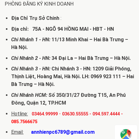
PHÒNG ĐĂNG KÝ KINH DOANH
Địa Chỉ Trụ Sở Chính
:
Địa chỉ: 75A - NGÕ 94 HỒNG MAI - HBT - HN
Chi Nhánh 1 - HN:
11/13 Minh Khai – Hai Bà Trưng –
Hà Nội.
Chi Nhánh 2 - HN:
34 Đại La – Hai Bà Trưng – Hà Nội.
Chi Nhánh 3 - HN:
Chi Nhánh 3 - HN: 1209 Giải Phóng,
Thịnh Liệt, Hoàng Mai, Hà Nội. LH: 0969 923 111 – Hai
Bà Trưng – Hà Nội.
Chi Nhánh HCM:
Số 350/31/27 Đường T15, An Phú
Đông, Quận 12, TP.HCM
Hotline:
-
03464.99999
03630.55555
-
094.597.4444
-
085.7566675
Email:
annhienpc6789@gmail.com