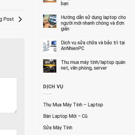
bạn
Dạy
nghề
Không
sửa
có
chữa
Hướng dẫn sử dụng laptop cho
bình
og Post
máy
luận
người mới nhanh chóng và đơn
tính
ở
tại
giản
Dịch
Hà
vụ
Nội
Không
cầm
có
đồ
Dịch vụ sửa chữa và bảo trì tại
bình
máy
luận
AnNhienPC
tính:
ở
Giải
Hướng
Không
pháp
dẫn
có
tài
Thu mua máy tính/laptop quán
sử
bình
chính
dụng
luận
net, văn phòng, server
linh
laptop
ở
hoạt
cho
Dịch
Không
cho
người
vụ
có
bạn
mới
sửa
bình
DỊCH VỤ
nhanh
chữa
luận
chóng
và
ở
và
bảo
Thu
đơn
trì
mua
giản
tại
máy
Thu Mua Máy Tính – Laptop
AnNhienPC
tính/laptop
quán
net,
Bán Laptop Mới – Cũ
văn
phòng,
server
Sửa Máy Tính