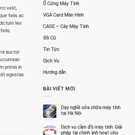
Ổ Cứng Máy Tính
ci velit,
VGA Card Màn Hình
que felis ac
 dictum leo
CASE – Cây Máy Tính
felis,
Đồ Cũ
Tin Tức
tra auctor
r accumsan
Dịch Vụ
m primis in
Hướng dẫn
lit egestas
BÀI VIẾT MỚI
Dạy nghề sửa chữa máy tính
tại Hà Nội
Không
có
Dịch vụ cầm đồ máy tính: Giải
bình
luận
pháp tài chính linh hoạt cho
ở