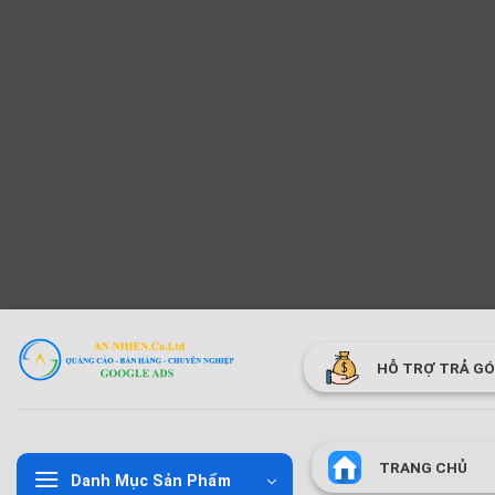
Bỏ
qua
HỖ TRỢ TRẢ G
nội
dung
TRANG CHỦ
Danh Mục Sản Phẩm