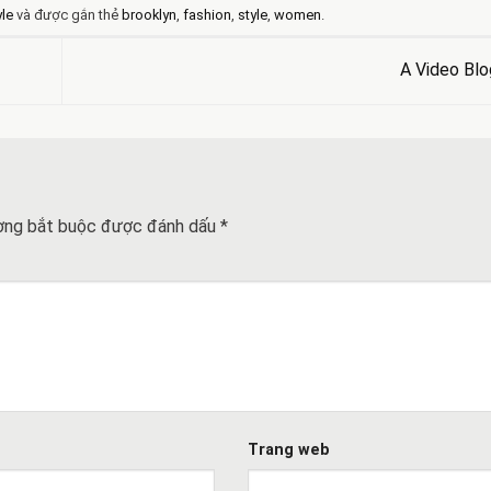
yle
và được gắn thẻ
brooklyn
,
fashion
,
style
,
women
.
A Video Bl
ờng bắt buộc được đánh dấu
*
Trang web