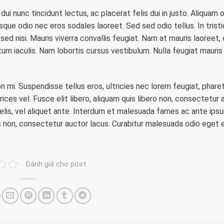
dui nunc tincidunt lectus, ac placerat felis dui in justo. Aliquam or
risque odio nec eros sodales laoreet. Sed sed odio tellus. In tristi
sed nisi. Mauris viverra convallis feugiat. Nam at mauris laoreet,
um iaculis. Nam lobortis cursus vestibulum. Nulla feugiat mauris 
 mi. Suspendisse tellus eros, ultricies nec lorem feugiat, phare
ces vel. Fusce elit libero, aliquam quis libero non, consectetu
elis, vel aliquet ante. Interdum et malesuada fames ac ante ipsu
 non, consectetur auctor lacus. Curabitur malesuada odio eget e
Đánh giá cho post