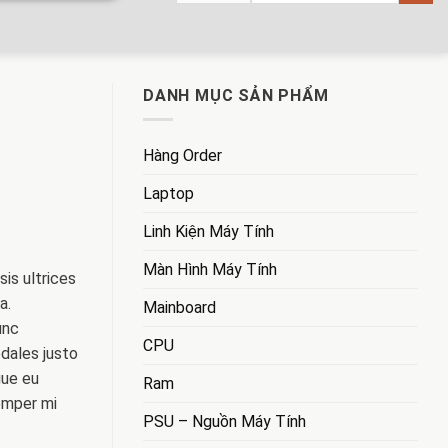
DANH MỤC SẢN PHẨM
Hàng Order
Laptop
Linh Kiện Máy Tính
Màn Hình Máy Tính
sis ultrices
a.
Mainboard
unc
CPU
odales justo
gue eu
Ram
emper mi
PSU – Nguồn Máy Tính