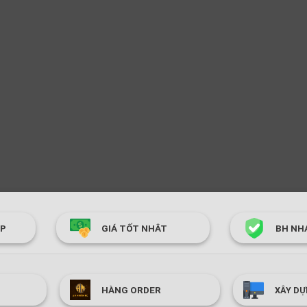
ÓP
GIÁ TỐT NHÂT
BH NH
HÀNG ORDER
XÂY DỰ