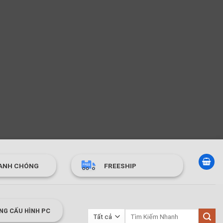
ANH CHÓNG
FREESHIP
NG CẤU HÌNH PC
Tìm
kiếm: