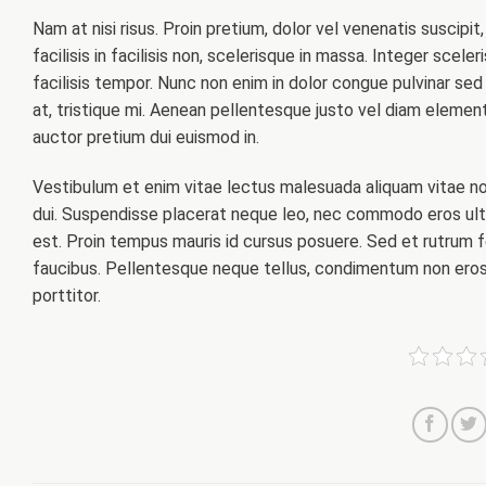
Nam at nisi risus. Proin pretium, dolor vel venenatis suscipit, 
facilisis in facilisis non, scelerisque in massa. Integer scele
facilisis tempor. Nunc non enim in dolor congue pulvinar sed 
at, tristique mi. Aenean pellentesque justo vel diam element
auctor pretium dui euismod in.
Vestibulum et enim vitae lectus malesuada aliquam vitae non
dui. Suspendisse placerat neque leo, nec commodo eros ultri
est. Proin tempus mauris id cursus posuere. Sed et rutrum f
faucibus. Pellentesque neque tellus, condimentum non eros
porttitor.