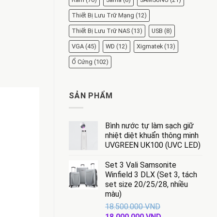
Thiết Bị Lưu Trữ Mạng
(12)
Thiết Bị Lưu Trữ NAS
(13)
USB
(8)
VGA
(45)
WD
(12)
Xigmatek
(13)
Ổ Cứng
(102)
SẢN PHẨM
Bình nước tự làm sạch giữ
nhiệt diệt khuẩn thông minh
UVGREEN UK100 (UVC LED)
Set 3 Vali Samsonite
Winfield 3 DLX (Set 3, tách
set size 20/25/28, nhiều
màu)
18.500.000
VND
Giá
Giá
18.000.000
VND