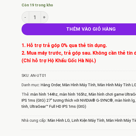
Còn 19 trong kho
Màn hình chơi game UltraGear Full HD IPS 1ms (GtG) 
THÊM VÀO GIỎ HÀNG
1. Hỗ trợ trả góp 0% qua thẻ tín dụng.
2. Mua máy trước, trả góp sau. Không cần thẻ tín 
(Chỉ hỗ trợ Hộ Khẩu Gốc Hà Nội.)
SKU:
AN-UT01
Danh mục:
Hàng Order
,
Màn Hình Máy Tính
,
Màn Hình Máy Tính L
Thẻ:
màn hình 144hz
,
màn hình 165hz
,
Màn hình chơi game UltraG
IPS 1ms (GtG) 27'' tương thích với NVIDIA® G-SYNC®
,
màn hình lg
tính
,
UltraGear™ Full HD IPS 1ms (GtG)
Nhà cung cấp:
Màn Hình LG
,
Linh Kiện Máy Tính
,
Màn Hình Máy Tí