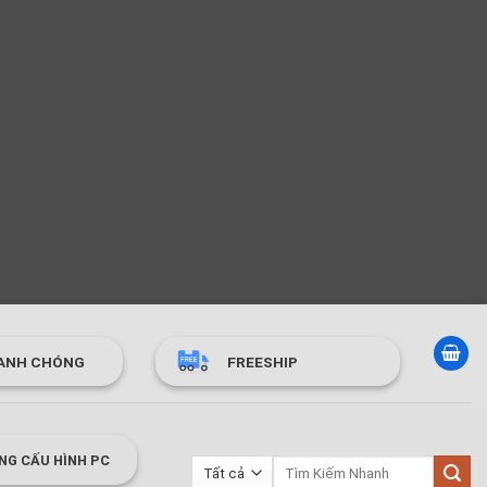
ANH CHÓNG
FREESHIP
NG CẤU HÌNH PC
Tìm
kiếm: