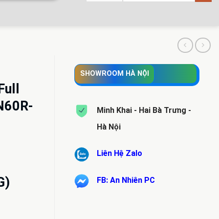
SHOWROOM HÀ NỘI
Full
N60R-
Minh Khai - Hai Bà Trưng -
Hà Nội
Liên Hệ Zalo
G)
FB: An Nhiên PC
.000 VND.