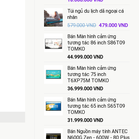
gốc
hiện
Túi ngủ du lịch dã ngoại cá
là:
tại
nhân
18.500.000 VND.
là:
Giá
Giá
579.000
VND
479.000
VND
18.000.000 VND.
gốc
hiện
Bán Màn hình cảm ứng
là:
tại
tương tác 86 inch S86T09
579.000 VND.
là:
TOMKO
479.
44.999.000
VND
Bán Màn hình cảm ứng
tương tác 75 inch
T6XP75M TOMKO
36.999.000
VND
Bán Màn hình cảm ứng
tương tác 65 inch S65T09
TOMKO
31.999.000
VND
Bán Nguồn máy tính ANTEC
N600G Zen - 600W - 80 Plus