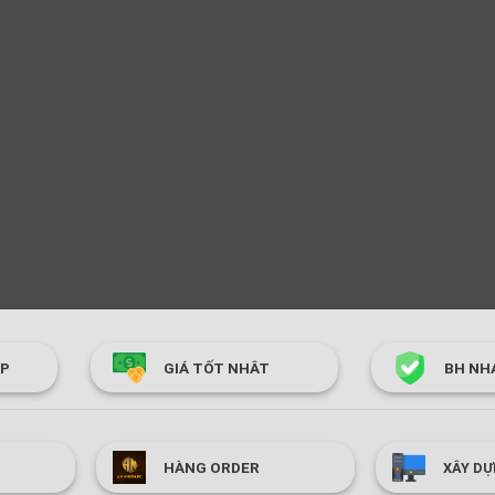
ÓP
GIÁ TỐT NHÂT
BH NH
HÀNG ORDER
XÂY DỰ