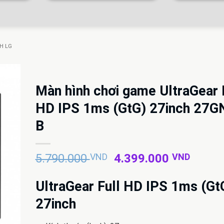
H LG
Màn hình chơi game UltraGear 
HD IPS 1ms (GtG) 27inch 27G
B
Giá
Giá
5.790.000
VND
4.399.000
VND
gốc
hiện
là:
tại
UltraGear Full HD IPS 1ms (Gt
5.790.000 VND.
là:
27inch
4.399