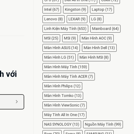
Intel
(67)
Kingston
(9)
Laptop
(17)
Lenovo
(8)
LEXAR
(9)
LG
(8)
Linh Kiện Máy Tính
(653)
Mainboard
(64)
MSI
(25)
MSI
(9)
Màn Hình AOC
(9)
Màn Hình ASUS
(14)
Màn Hình Dell
(13)
Màn Hình LG
(51)
Màn Hình MSI
(8)
Màn Hình Máy Tính
(159)
h với
Màn Hình Máy Tính ACER
(7)
Màn Hình Philips
(12)
Màn Hình Tomko
(13)
Màn Hình ViewSonic
(7)
Máy Tính All In One
(17)
NAS SYNOLOGY
(13)
Nguồn Máy Tính
(99)
Ram
(70)
Sama
(8)
SAMSUNG
(21)