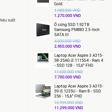
Gold
1.988.000
VND
Giá
Giá
1.270.000
VND
hiệu suất
gốc
hiện
Ổ cứng SSD 1.92TB
là:
tại
Samsung PM883 2.5-Inch
1.988.000 VND.
là:
SATA III
1.270.000 VND.
4.500.000
VND
Giá
Giá
2.950.000
VND
gốc
hiện
Laptop Acer Aspire 3 A315-
là:
tại
58-35AG i3 1115G4 - Ram 4
4.500.000 VND.
là:
- SSD 128 - 15,6'' FHD
2.950.000 VND.
11.500.000
VND
Giá
Giá
7.700.000
VND
gốc
hiện
Laptop Acer Aspire 3 A315-
là:
tại
59 i5 1235U - Ram 8 - SSD
11.500.000 VND.
là:
256 - 15,6'' FHD
7.700.000 VND.
15.999.000
VND
Giá
Giá
11.299.000
VND