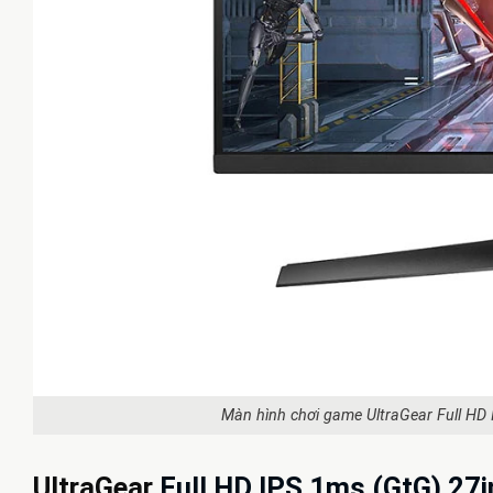
Màn hình chơi game UltraGear Full HD
UltraGear
Full HD IPS 1ms (GtG) 27i