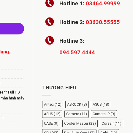
Hotline 1:
03464.99999
27inch 27GN60R-B số lượng
Hotline 2:
03630.55555
Hotline 3:
dụng.
094.597.4444
G
THƯƠNG HIỆU
ear™ Full HD
,
màn hình máy
Antec
(12)
ASROCK
(8)
ASUS
(18)
ASUS
(12)
Camera
(11)
Camera IP
(9)
nh
CASE
(9)
Cooler Master
(23)
Corsair
(11)
CPU
(67)
Dell All In One
(17)
Gskill
(12)