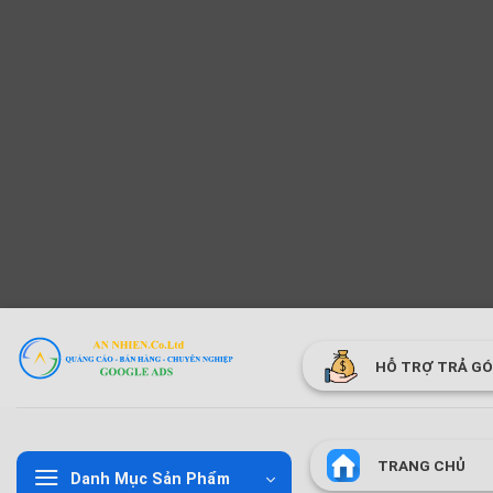
Bỏ
qua
HỖ TRỢ TRẢ G
nội
dung
TRANG CHỦ
Danh Mục Sản Phẩm