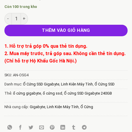
Còn 100 trong kho
Ổ cứng SSD Gigabyte 240GB SATA 2.5 inch (Đoc 500MB/s, Ghi
THÊM VÀO GIỎ HÀNG
1. Hỗ trợ trả góp 0% qua thẻ tín dụng.
2. Mua máy trước, trả góp sau. Không cần thẻ tín dụng.
(Chỉ hỗ trợ Hộ Khẩu Gốc Hà Nội.)
SKU:
AN-OSG4
Danh mục:
Ổ Cứng SSD Gigabyte
,
Linh Kiện Máy Tính
,
Ổ Cứng SSD
Thẻ:
ổ cứng gigabyte
,
ổ cứng ssd
,
Ổ cứng SSD Gigabyte 240GB
Nhà cung cấp:
Gigabyte
,
Linh Kiện Máy Tính
,
Ổ Cứng