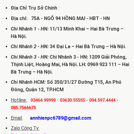
Địa Chỉ Trụ Sở Chính
:
Địa chỉ: 75A - NGÕ 94 HỒNG MAI - HBT - HN
Chi Nhánh 1 - HN:
11/13 Minh Khai – Hai Bà Trưng –
Hà Nội.
Chi Nhánh 2 - HN:
34 Đại La – Hai Bà Trưng – Hà Nội.
Chi Nhánh 3 - HN:
Chi Nhánh 3 - HN: 1209 Giải Phóng,
Thịnh Liệt, Hoàng Mai, Hà Nội. LH: 0969 923 111 – Hai
Bà Trưng – Hà Nội.
Chi Nhánh HCM:
Số 350/31/27 Đường T15, An Phú
Đông, Quận 12, TP.HCM
Hotline:
-
03464.99999
03630.55555
-
094.597.4444
-
085.7566675
Email:
annhienpc6789@gmail.com
Zalo Công Ty: