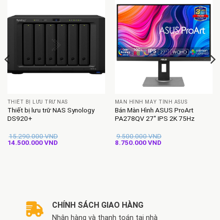
THIẾT BỊ LƯU TRỮ NAS
MÀN HÌNH MÁY TÍNH ASUS
Thiết bị lưu trữ NAS Synology
Bán Màn Hình ASUS ProArt
DS920+
PA278QV 27″ IPS 2K 75Hz
15.290.000
VND
9.500.000
VND
Giá
Giá
Giá
Giá
14.500.000
VND
8.750.000
VND
gốc
hiện
gốc
hiện
là:
tại
là:
tại
15.290.000 VND.
là:
9.500.000 VND.
là:
14.500.000 VND.
8.750.000 VND.
CHÍNH SÁCH GIAO HÀNG
Nhận hàng và thanh toán tại nhà