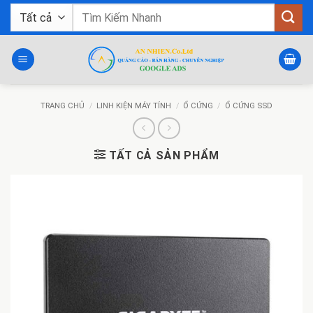
Bỏ
Tìm
qua
kiếm:
nội
dung
TRANG CHỦ
/
LINH KIỆN MÁY TÍNH
/
Ổ CỨNG
/
Ổ CỨNG SSD
TẤT CẢ SẢN PHẨM