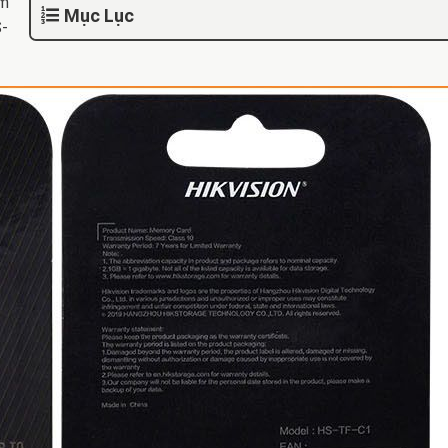
èm
Mục Lục
S-