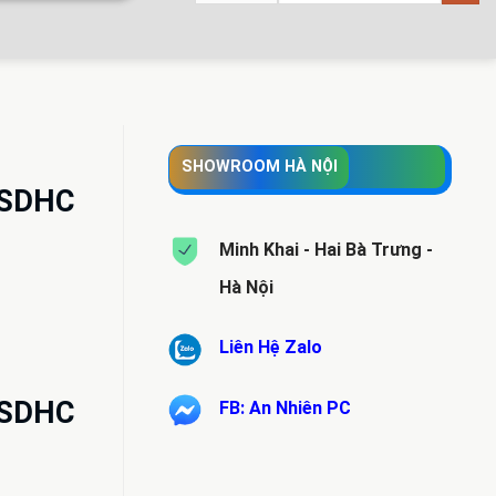
SHOWROOM HÀ NỘI
oSDHC
Minh Khai - Hai Bà Trưng -
Hà Nội
Liên Hệ Zalo
oSDHC
FB: An Nhiên PC
.