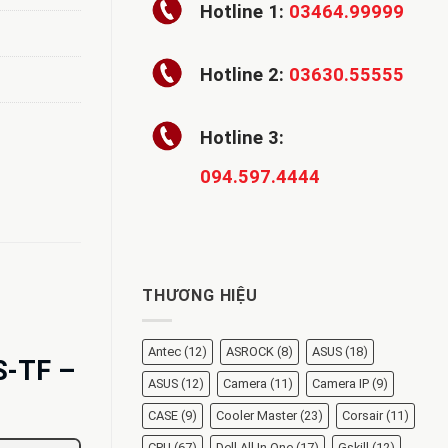
Hotline 1:
03464.99999
Hotline 2:
03630.55555
Hotline 3:
094.597.4444
THƯƠNG HIỆU
Antec
(12)
ASROCK
(8)
ASUS
(18)
S-TF –
ASUS
(12)
Camera
(11)
Camera IP
(9)
CASE
(9)
Cooler Master
(23)
Corsair
(11)
CPU
(67)
Dell All In One
(17)
Gskill
(12)