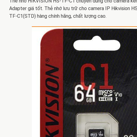
Thẻ nhớ HIKVISION HS-TF-C1 chuyên dùng cho camera k
Adapter giá tốt. Thẻ nhớ lưu trữ cho camera IP Hikvision H
TF-C1(STD) hàng chính hãng, chất lượng cao.