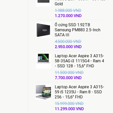
Gold
1.988.000
VND
Giá
Giá
1.270.000
VND
gốc
hiện
Ổ cứng SSD 1.92TB
là:
tại
Samsung PM883 2.5-Inch
1.988.000 VND.
là:
SATA III
1.270.000 VND.
4.500.000
VND
Giá
Giá
2.950.000
VND
gốc
hiện
Laptop Acer Aspire 3 A315-
là:
tại
58-35AG i3 1115G4 - Ram 4
4.500.000 VND.
là:
- SSD 128 - 15,6'' FHD
2.950.000 VND.
11.500.000
VND
Giá
Giá
7.700.000
VND
gốc
hiện
Laptop Acer Aspire 3 A315-
là:
tại
59 i5 1235U - Ram 8 - SSD
11.500.000 VND.
là:
256 - 15,6'' FHD
7.700.000 VND.
15.999.000
VND
Giá
Giá
11.299.000
VND