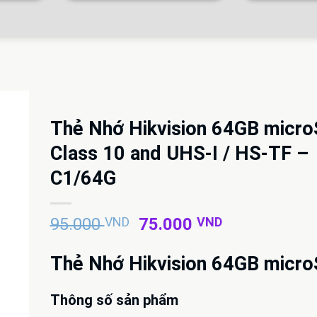
Thẻ Nhớ Hikvision 64GB micr
Class 10 and UHS-I / HS-TF –
C1/64G
Giá
Giá
95.000
VND
75.000
VND
gốc
hiện
là:
tại
Thẻ Nhớ Hikvision 64GB micr
95.000 VND.
là:
75.000 VND
Thông số sản phẩm