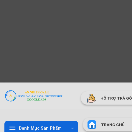
Bỏ
qua
HỖ TRỢ TRẢ G
nội
dung
TRANG CHỦ
Danh Mục Sản Phẩm