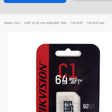
TRANG CHỦ
/
THIẾT BỊ SỐ, PHỤ KIỆN MÁY TÍNH
/
THẺ NHỚ
/
THẺ NHỚ 64G