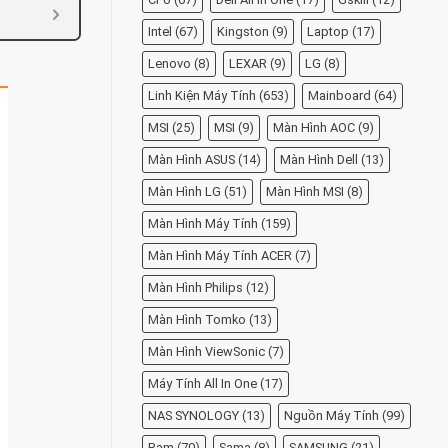
Intel
(67)
Kingston
(9)
Laptop
(17)
Lenovo
(8)
LEXAR
(9)
LG
(8)
Linh Kiện Máy Tính
(653)
Mainboard
(64)
MSI
(25)
MSI
(9)
Màn Hình AOC
(9)
Màn Hình ASUS
(14)
Màn Hình Dell
(13)
Màn Hình LG
(51)
Màn Hình MSI
(8)
Màn Hình Máy Tính
(159)
Màn Hình Máy Tính ACER
(7)
Màn Hình Philips
(12)
Màn Hình Tomko
(13)
Màn Hình ViewSonic
(7)
Máy Tính All In One
(17)
NAS SYNOLOGY
(13)
Nguồn Máy Tính
(99)
Ram
(70)
Sama
(8)
SAMSUNG
(21)