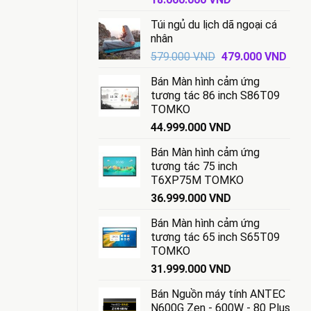
gốc
hiện
Túi ngủ du lịch dã ngoại cá
là:
tại
nhân
18.500.000 VND.
là:
Giá
Giá
579.000
VND
479.000
VND
18.000.000 VND.
gốc
hiện
Bán Màn hình cảm ứng
là:
tại
tương tác 86 inch S86T09
579.000 VND.
là:
TOMKO
479.
44.999.000
VND
Bán Màn hình cảm ứng
tương tác 75 inch
T6XP75M TOMKO
36.999.000
VND
Bán Màn hình cảm ứng
tương tác 65 inch S65T09
TOMKO
31.999.000
VND
Bán Nguồn máy tính ANTEC
N600G Zen - 600W - 80 Plus