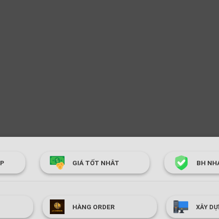
ÓP
GIÁ TỐT NHÂT
BH NH
HÀNG ORDER
XÂY DỰ