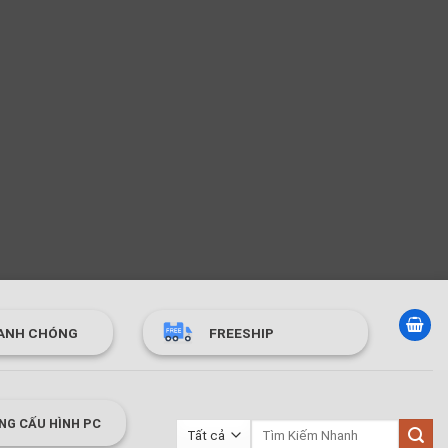
ANH CHÓNG
FREESHIP
NG CẤU HÌNH PC
Tìm
kiếm: