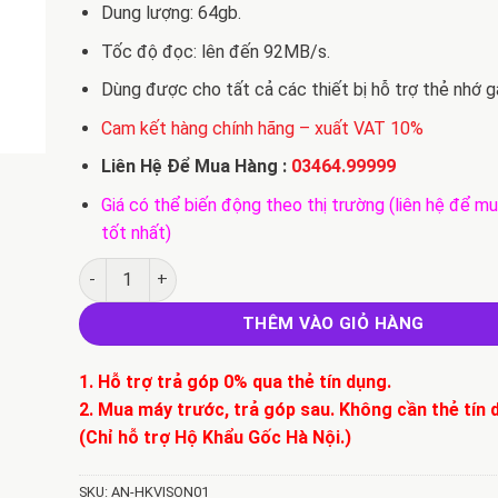
Dung lượng: 64gb.
Tốc độ đọc: lên đến 92MB/s.
Dùng được cho tất cả các thiết bị hỗ trợ thẻ nhớ g
Cam kết hàng chính hãng – xuất VAT 10%
Liên Hệ Để Mua Hàng :
03464.99999
Giá có thể biến động theo thị trường (liên hệ để mu
tốt nhất)
Thẻ Nhớ Hikvision 64GB microSDHC Class 10 and UHS-I
THÊM VÀO GIỎ HÀNG
1. Hỗ trợ trả góp 0% qua thẻ tín dụng.
2. Mua máy trước, trả góp sau. Không cần thẻ tín 
(Chỉ hỗ trợ Hộ Khẩu Gốc Hà Nội.)
SKU:
AN-HKVISON01