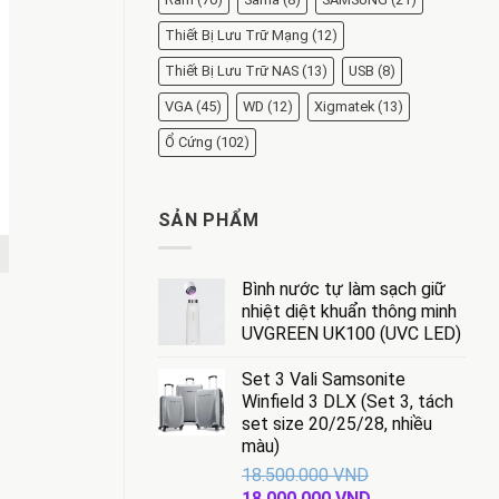
Thiết Bị Lưu Trữ Mạng
(12)
Thiết Bị Lưu Trữ NAS
(13)
USB
(8)
VGA
(45)
WD
(12)
Xigmatek
(13)
Ổ Cứng
(102)
SẢN PHẨM
Bình nước tự làm sạch giữ
nhiệt diệt khuẩn thông minh
UVGREEN UK100 (UVC LED)
Set 3 Vali Samsonite
Winfield 3 DLX (Set 3, tách
set size 20/25/28, nhiều
màu)
18.500.000
VND
Giá
Giá
18.000.000
VND