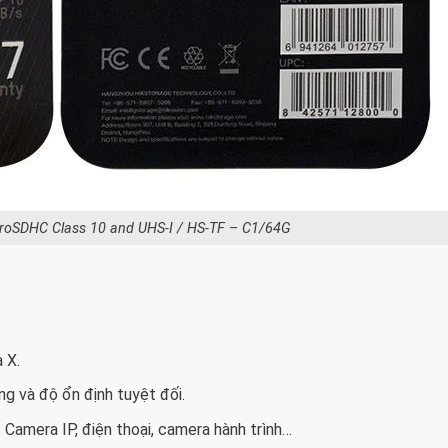
croSDHC Class 10 and UHS-I / HS-TF – C1/64G
 X.
g và độ ổn định tuyệt đối.
 Camera IP, điện thoại, camera hành trình…