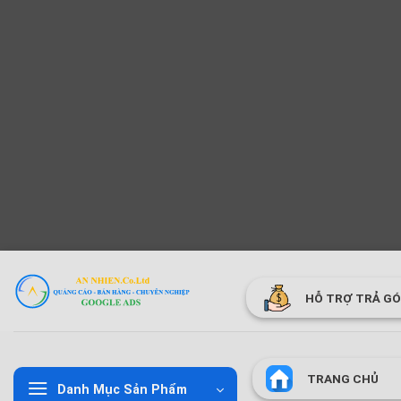
Bỏ
qua
HỖ TRỢ TRẢ G
nội
dung
TRANG CHỦ
Danh Mục Sản Phẩm