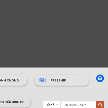
ANH CHÓNG
FREESHIP
NG CẤU HÌNH PC
Tìm
kiếm: