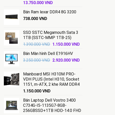
Giá
Giá
13.750.000
VND
gốc
hiện
Bán Ram lexar DDR4 8G 3200
là:
tại
17.500.000 VND.
738.000
VND
là:
13.750.000 VND.
SSD SSTC Megamouth Sata 3
1TB (SSTC-MMP 1TB-25)
Giá
Giá
1.390.000
VND
1.150.000
VND
gốc
hiện
Bán Màn hình Dell E1916HV
là:
tại
Giá
Giá
3.250.000
VND
1.390.000 VND.
2.920.000
VND
là:
gốc
hiện
1.150.000 VND.
là:
tại
Mainboard MSI H310M PRO-
3.250.000 VND.
là:
VDH PLUS (Intel H310, Socket
2.920.000 VND.
1151, m-ATX, 2 khe RAM DDR4
1.150.000
VND
Bán Laptop Dell Vostro 3400
C734G-I5-1135G7-8GB-
256GBSSD+1TB HDD-14.0 FHD