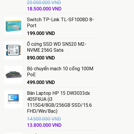
20.000.000
VND
Giá
Giá
18.500.000
VND
gốc
hiện
Switch TP-Link TL-SF1008D 8-
là:
tại
Port
20.000.000 VND.
là:
199.000
VND
18.500.000 VND.
Ổ cứng SSD WD SN520 M2-
NVME 256G Sata
890.000
VND
Bộ chuyển mạch 10 cổng 100M
PoE
499.000
VND
Bán Laptop HP 15 DW3033dx
405F6UA (i3
1115G4/8GB/256GB SSD/15.6
FHD/Win/Bạc)
14.500.000
VND
Giá
Giá
13.800.000
VND
gốc
hiện