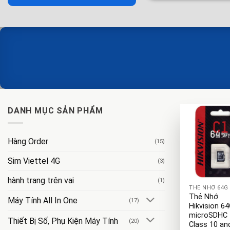
DANH MỤC SẢN PHẨM
Hàng Order
(15)
Sim Viettel 4G
(3)
+
hành trang trên vai
(1)
THẺ NHỚ 64G
Thẻ Nhớ
Máy Tính All In One
(17)
Hikvision 6
microSDHC
Thiết Bị Số, Phụ Kiện Máy Tính
(20)
Class 10 an