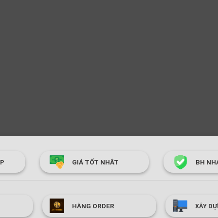
ÓP
GIÁ TỐT NHÂT
BH NH
HÀNG ORDER
XÂY DỰ