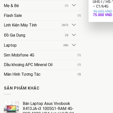
UHS-I / HS-
Mẹ & Bé
(1)
– C1/64G
95.000
VND
Giá
75.000
VND
Flash Sale
(1)
gốc
là:
Linh Kiện Máy Tính
95.000 VND.
(667)
Đồ Gia Dụng
(3)
Laptop
(86)
Sim Mobifone 4G
(1)
Dầu khoáng APC Mineral Oil
(1)
Màn Hình Tương Tác
(3)
SẢN PHẨM KHÁC
Bán Laptop Asus Vivobook
X413JA-i3 1005G1-RAM 4G-