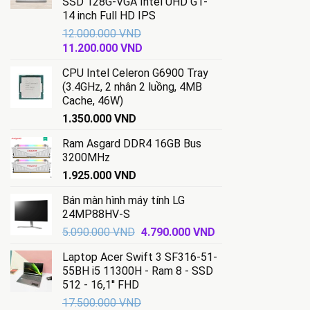
SSD 128G-VGA Intel UHD G1-
14 inch Full HD IPS
12.000.000
VND
Giá
Giá
11.200.000
VND
gốc
hiện
CPU Intel Celeron G6900 Tray
là:
tại
(3.4GHz, 2 nhân 2 luồng, 4MB
12.000.000 VND.
là:
Cache, 46W)
11.200.000 VND.
1.350.000
VND
Ram Asgard DDR4 16GB Bus
3200MHz
1.925.000
VND
Bán màn hình máy tính LG
24MP88HV-S
Giá
Giá
5.090.000
VND
4.790.000
VND
gốc
hiện
Laptop Acer Swift 3 SF316-51-
là:
tại
55BH i5 11300H - Ram 8 - SSD
5.090.000 VND.
là:
512 - 16,1'' FHD
4.790.000 VND.
17.500.000
VND