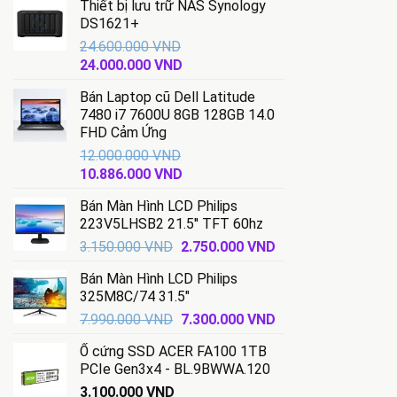
Thiết bị lưu trữ NAS Synology
là:
tại
DS1621+
14.500.000 VND.
là:
24.600.000
VND
13.800.000 VND.
Giá
Giá
24.000.000
VND
gốc
hiện
Bán Laptop cũ Dell Latitude
là:
tại
7480 i7 7600U 8GB 128GB 14.0
24.600.000 VND.
là:
FHD Cảm Ứng
24.000.000 VND.
12.000.000
VND
Giá
Giá
10.886.000
VND
gốc
hiện
Bán Màn Hình LCD Philips
là:
tại
223V5LHSB2 21.5'' TFT 60hz
12.000.000 VND.
là:
Giá
Giá
3.150.000
VND
2.750.000
VND
10.886.000 VND.
gốc
hiện
Bán Màn Hình LCD Philips
là:
tại
325M8C/74 31.5"
3.150.000 VND.
là:
Giá
Giá
7.990.000
VND
7.300.000
VND
2.750.000 VND.
gốc
hiện
Ổ cứng SSD ACER FA100 1TB
là:
tại
PCIe Gen3x4 - BL.9BWWA.120
7.990.000 VND.
là:
3.100.000
VND
7.300.000 VND.