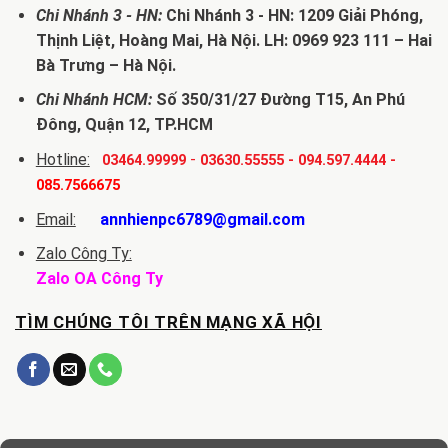
Chi Nhánh 3 - HN:
Chi Nhánh 3 - HN: 1209 Giải Phóng,
Thịnh Liệt, Hoàng Mai, Hà Nội. LH: 0969 923 111 – Hai
Bà Trưng – Hà Nội.
Chi Nhánh HCM:
Số 350/31/27 Đường T15, An Phú
Đông, Quận 12, TP.HCM
Hotline:
-
03464.99999
03630.55555
-
094.597.4444
-
085.7566675
Email:
annhienpc6789@gmail.com
Zalo Công Ty:
Zalo OA Công Ty
TÌM CHÚNG TÔI TRÊN MẠNG XÃ HỘI