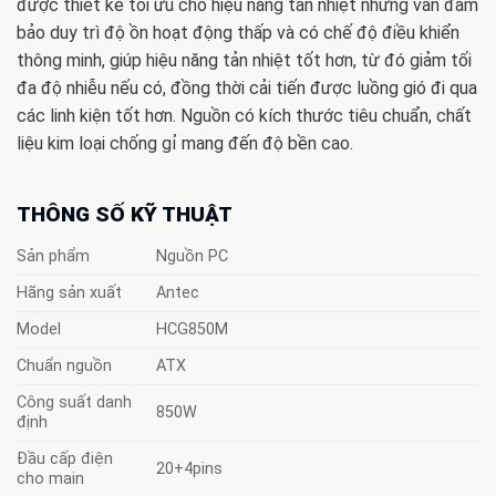
được thiết kế tối ưu cho hiệu năng tản nhiệt nhưng vẫn đảm
bảo duy trì độ ồn hoạt động thấp và có chế độ điều khiển
thông minh, giúp hiệu năng tản nhiệt tốt hơn, từ đó giảm tối
đa độ nhiễu nếu có, đồng thời cải tiến được luồng gió đi qua
các linh kiện tốt hơn. Nguồn có kích thước tiêu chuẩn, chất
liệu kim loại chống gỉ mang đến độ bền cao.
THÔNG SỐ KỸ THUẬT
Sản phẩm
Nguồn PC
Hãng sản xuất
Antec
Model
HCG850M
Chuẩn nguồn
ATX
Công suất danh
850W
định
Đầu cấp điện
20+4pins
cho main