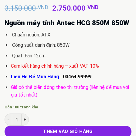
Giá
Giá
3.150.000
VND
2.750.000
VND
gốc
hiện
là:
tại
Nguồn máy tính Antec HCG 850M 850W
3.150.000 VND.
là:
Chuẩn nguồn: ATX
2.750.000 
Công suất danh định: 850W
Quạt: Fan 12cm
Cam kết hàng chính hãng – xuất VAT 10%
Liên Hệ Để Mua Hàng :
03464.99999
Giá có thể biến động theo thị trường (liên hệ để mua với
giá tốt nhất)
Còn 100 trong kho
Bán Nguồn máy tính Antec HCG 850M 850W - 80 Plus Bronze s
THÊM VÀO GIỎ HÀNG