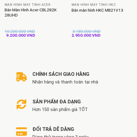
MÀN HÌNH MÁY TÍNH ACER
MÀN HÌNH MÁY TÍNH HKC
Bán Màn Hình Acer CBL282K
Bán màn hình HKC MB21V13
28UHD
10.200.000
VND
3.180.000
VND
Giá
Giá
Giá
Giá
9.200.000
VND
2.950.000
VND
gốc
hiện
gốc
hiện
là:
tại
là:
tại
10.200.000 VND.
là:
3.180.000 VND.
là:
9.200.000 VND.
2.950.000 VND.
CHÍNH SÁCH GIAO HÀNG
Nhận hàng và thanh toán tại nhà
SẢN PHẨM ĐA DẠNG
Hơn 150 sản phẩm giá TỐT
ĐỔI TRẢ DỄ DÀNG