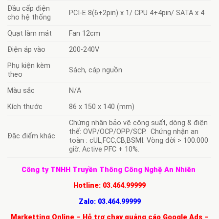
Đầu cấp điện
PCI-E 8(6+2pin) x 1/ CPU 4+4pin/ SATA x 4
cho hệ thống
Quạt làm mát
Fan 12cm
Điện áp vào
200-240V
Phụ kiện kèm
Sách, cáp nguồn
theo
Màu sắc
N/A
Kích thước
86 x 150 x 140 (mm)
Chứng nhận bảo vệ công suất, dòng & điện
thế: OVP/OCP/OPP/SCP. Chứng nhận an
Đặc điểm khác
toàn : cUL,FCC,CB,BSMI. Vòng đời > 100.000
giờ. Active PFC + 10%.
Công ty TNHH Truyền Thông Công Nghệ An Nhiên
Hotline:
03.464.99999
Zalo:
03.464.99999
Marketting Online – Hỗ trợ chạy quảng cáo Google Ads –