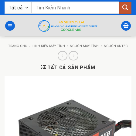
Bỏ
Tìm
qua
kiếm:
nội
dung
TRANG CHỦ
/
LINH KIỆN MÁY TÍNH
/
NGUỒN MÁY TÍNH
/
NGUỒN ANTEC
TẤT CẢ SẢN PHẨM