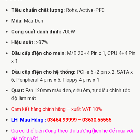
1.780.000 
Tiêu chuẩn chất lượng:
Rohs, Active-PFC
Màu:
Màu Đen
Công suất danh định:
700W
Hiệu suất:
>87%
Đầu cấp điện cho main:
M/B 20+4 Pin x 1, CPU 4+4 Pin
x 1
Đầu cấp điện cho hệ thống:
PCI-e 6+2 pin x 2, SATA x
6, Peripheral 4 pins x 5, Floppy 4 pins x 1
Quạt:
Fan 120mm màu đen, siêu êm, tự điều chỉnh tốc
độ làm mát
Cam kết hàng chính hãng – xuất VAT 10%
LH Mua Hàng :
03464.99999
–
03630.55555
Giá có thể biến động theo thị trường (liên hệ để mua với
giá tốt nhất)