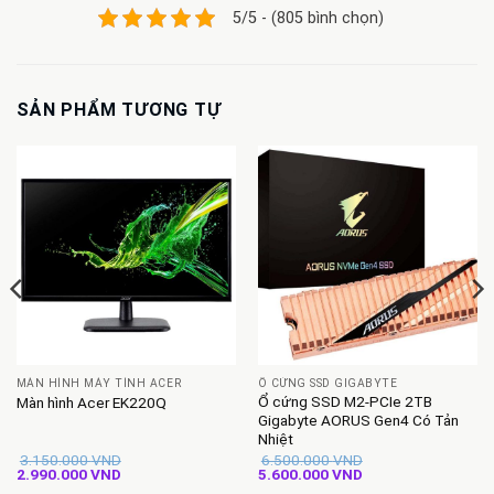
5/5 - (805 bình chọn)
SẢN PHẨM TƯƠNG TỰ
MÀN HÌNH MÁY TÍNH ACER
Ổ CỨNG SSD GIGABYTE
Ổ cứng SSD M2-PCIe 2TB
Màn hình Acer EK220Q
Gigabyte AORUS Gen4 Có Tản
Nhiệt
3.150.000
VND
6.500.000
VND
Giá
Giá
Giá
Giá
2.990.000
VND
5.600.000
VND
gốc
hiện
gốc
hiện