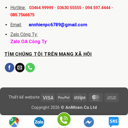
Hotline:
-
03464.99999
03630.55555
-
094.597.4444
-
085.7566675
Email:
annhienpc6789@gmail.com
Zalo Công Ty:
Zalo OA Công Ty
TÌM CHÚNG TÔI TRÊN MẠNG XÃ HỘI
Visa
PayPal
Stripe
MasterCard
Cash
Thiết kế website
On
Copyright 2026 ©
AnNhien.Co.Ltd
Delive