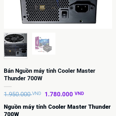
Bán Nguồn máy tính Cooler Master
Thunder 700W
Giá
Giá
1.950.000
VND
1.780.000
VND
gốc
hiện
là:
tại
Nguồn máy tính Cooler Master Thunder
1.950.000 VND.
là:
700W