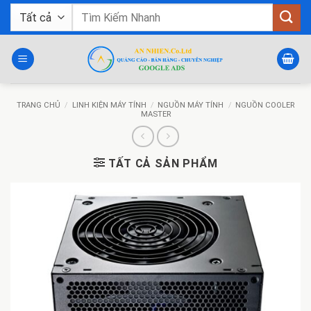
Bỏ
Tìm
qua
kiếm:
nội
dung
TRANG CHỦ
/
LINH KIỆN MÁY TÍNH
/
NGUỒN MÁY TÍNH
/
NGUỒN COOLER
MASTER
TẤT CẢ SẢN PHẨM