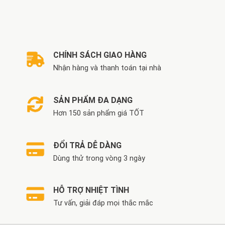
là:
tại
là:
tại
3.150.000 VND.
là:
6.500.000 VND.
là:
2.990.000 VND.
5.600.000 VND.
CHÍNH SÁCH GIAO HÀNG
Nhận hàng và thanh toán tại nhà
SẢN PHẨM ĐA DẠNG
Hơn 150 sản phẩm giá TỐT
ĐỔI TRẢ DỄ DÀNG
Dùng thử trong vòng 3 ngày
HỖ TRỢ NHIỆT TÌNH
Tư vấn, giải đáp mọi thắc mắc