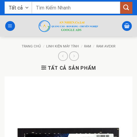
Bỏ
Tìm
qua
kiếm:
nội
dung
TRANG CHỦ
/
LINH KIỆN MÁY TÍNH
/
RAM
/
RAM AVEXIR
TẤT CẢ SẢN PHẨM