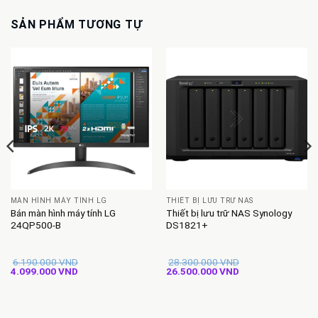
SẢN PHẨM TƯƠNG TỰ
MÀN HÌNH MÁY TÍNH LG
THIẾT BỊ LƯU TRỮ NAS
Bán màn hình máy tính LG
Thiết bị lưu trữ NAS Synology
24QP500-B
DS1821+
6.190.000
VND
28.300.000
VND
Giá
Giá
Giá
Giá
4.099.000
VND
26.500.000
VND
gốc
hiện
gốc
hiện
là:
tại
là:
tại
6.190.000 VND.
là:
28.300.000 VND.
là:
4.099.000 VND.
26.500.000 VND.