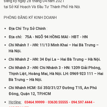
Đăng ký ngày 28 tháng 04 năm 2021
tại Sở Kế Hoạch Và Đầu Tư Thành Phố Hà Nội.
PHÒNG ĐĂNG KÝ KINH DOANH
Địa Chỉ Trụ Sở Chính
:
Địa chỉ: 75A - NGÕ 94 HỒNG MAI - HBT - HN
Chi Nhánh 1 - HN:
11/13 Minh Khai – Hai Bà Trưng –
Hà Nội.
Chi Nhánh 2 - HN:
34 Đại La – Hai Bà Trưng – Hà Nội.
Chi Nhánh 3 - HN:
Chi Nhánh 3 - HN: 1209 Giải Phóng,
Thịnh Liệt, Hoàng Mai, Hà Nội. LH: 0969 923 111 – Hai
Bà Trưng – Hà Nội.
Chi Nhánh HCM:
Số 350/31/27 Đường T15, An Phú
Đông, Quận 12, TP.HCM
Hotline:
-
03464.99999
03630.55555
-
094.597.4444
-