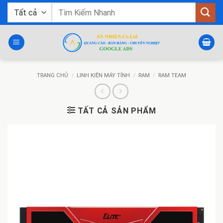
Bỏ
Tìm
qua
kiếm:
nội
dung
TRANG CHỦ
/
LINH KIỆN MÁY TÍNH
/
RAM
/
RAM TEAM
TẤT CẢ SẢN PHẨM