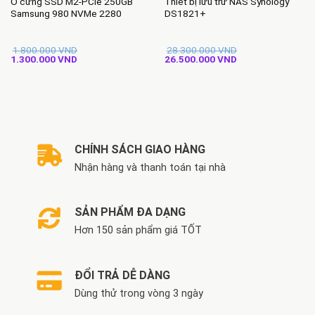
Ổ cứng SSD M2-PCIe 250GB
Thiết bị lưu trữ NAS Synology
Samsung 980 NVMe 2280
DS1821+
1.800.000
VND
28.300.000
VND
Giá
Giá
Giá
Giá
1.300.000
VND
26.500.000
VND
gốc
hiện
gốc
hiện
là:
tại
là:
tại
1.800.000 VND.
là:
28.300.000 VND.
là:
1.300.000 VND.
26.500.000 VND.
CHÍNH SÁCH GIAO HÀNG
Nhận hàng và thanh toán tại nhà
SẢN PHẨM ĐA DẠNG
Hơn 150 sản phẩm giá TỐT
ĐỔI TRẢ DỄ DÀNG
Dùng thử trong vòng 3 ngày