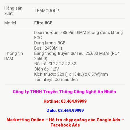
Hãng sản
TEAMGROUP
xuất
Model
Elite 8GB
Loại mô-đun: 288 Pin DIMM không đệm, không
ECC
Dung lượng: 8GB
Bus: 2400MHz
Thông tin
Băng thông truyền dữ liệu: 25,600 MB/s (PC4
RAM
25600)
Độ trễ: CL22-22-22-52
Điện áp: 1.2V
Kích thước: 32(H) x 134(L) x 6.5(W)mm
Tản nhiệt: Có màu đen
Công ty TNHH Truyền Thông Công Nghệ An Nhiên
Hotline:
03.464.99999
Zalo:
03.464.99999
Marketting Online – Hỗ trợ chạy quảng cáo Google Ads –
Facebook Ads