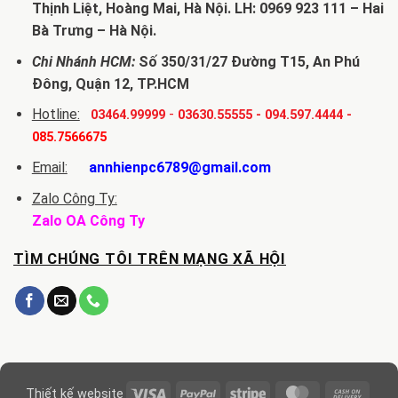
Thịnh Liệt, Hoàng Mai, Hà Nội. LH: 0969 923 111 – Hai
Bà Trưng – Hà Nội.
Chi Nhánh HCM:
Số 350/31/27 Đường T15, An Phú
Đông, Quận 12, TP.HCM
Hotline:
-
03464.99999
03630.55555
-
094.597.4444
-
085.7566675
Email:
annhienpc6789@gmail.com
Zalo Công Ty:
Zalo OA Công Ty
TÌM CHÚNG TÔI TRÊN MẠNG XÃ HỘI
Visa
PayPal
Stripe
MasterCard
Cash
Thiết kế website