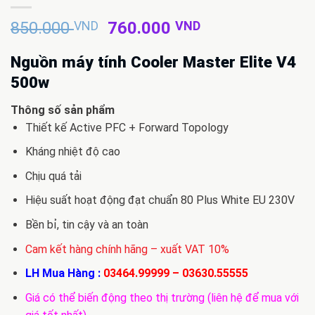
Giá
Giá
850.000
VND
760.000
VND
gốc
hiện
là:
tại
Nguồn máy tính Cooler Master Elite V4
850.000 VND.
là:
500w
760.000 VND.
Thông số sản phẩm
Thiết kế Active PFC + Forward Topology
Kháng nhiệt độ cao
Chịu quá tải
Hiệu suất hoạt động đạt chuẩn 80 Plus White EU 230V
Bền bỉ, tin cậy và an toàn
Cam kết hàng chính hãng – xuất VAT 10%
LH Mua Hàng :
03464.99999
–
03630.55555
Giá có thể biến động theo thị trường (liên hệ để mua với