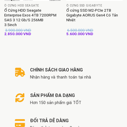
Ổ CỨNG HDD SEAGATE
Ổ CỨNG SSD GIGABYTE
Ổ Cứng HDD Seagate
Ổ cứng SSD M2-PCIe 2TB
Enterprise Exos 4TB 7200RPM
Gigabyte AORUS Gen4 Có Tản
SAS 3 12 Gb/S 256MB
Nhiệt
3.5inch
3.900.000
VND
6.500.000
VND
Giá
Giá
Giá
Giá
2.850.000
VND
5.600.000
VND
gốc
hiện
gốc
hiện
là:
tại
là:
tại
3.900.000 VND.
là:
6.500.000 VND.
là:
2.850.000 VND.
5.600.000 VND.
CHÍNH SÁCH GIAO HÀNG
Nhận hàng và thanh toán tại nhà
SẢN PHẨM ĐA DẠNG
Hơn 150 sản phẩm giá TỐT
ĐỔI TRẢ DỄ DÀNG