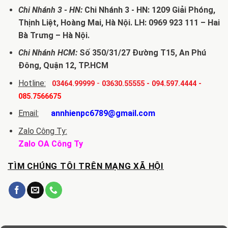
Chi Nhánh 3 - HN:
Chi Nhánh 3 - HN: 1209 Giải Phóng,
Thịnh Liệt, Hoàng Mai, Hà Nội. LH: 0969 923 111 – Hai
Bà Trưng – Hà Nội.
Chi Nhánh HCM:
Số 350/31/27 Đường T15, An Phú
Đông, Quận 12, TP.HCM
Hotline:
-
03464.99999
03630.55555
-
094.597.4444
-
085.7566675
Email:
annhienpc6789@gmail.com
Zalo Công Ty:
Zalo OA Công Ty
TÌM CHÚNG TÔI TRÊN MẠNG XÃ HỘI