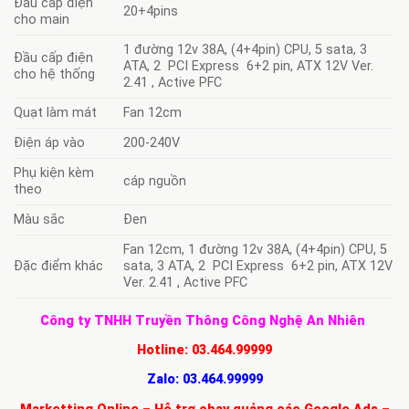
Đầu cấp điện
20+4pins
cho main
1 đường 12v 38A, (4+4pin) CPU, 5 sata, 3
Đầu cấp điện
ATA, 2 PCI Express 6+2 pin, ATX 12V Ver.
cho hệ thống
2.41 , Active PFC
Quạt làm mát
Fan 12cm
Điện áp vào
200-240V
Phụ kiện kèm
cáp nguồn
theo
Màu sắc
Đen
Fan 12cm, 1 đường 12v 38A, (4+4pin) CPU, 5
Đặc điểm khác
sata, 3 ATA, 2 PCI Express 6+2 pin, ATX 12V
Ver. 2.41 , Active PFC
Công ty TNHH Truyền Thông Công Nghệ An Nhiên
Hotline:
03.464.99999
Zalo:
03.464.99999