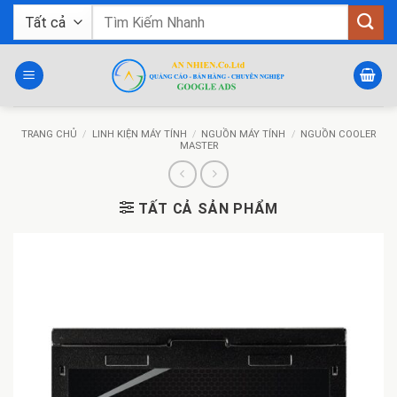
Bỏ
Tìm
qua
kiếm:
nội
dung
TRANG CHỦ
/
LINH KIỆN MÁY TÍNH
/
NGUỒN MÁY TÍNH
/
NGUỒN COOLER
MASTER
TẤT CẢ SẢN PHẨM