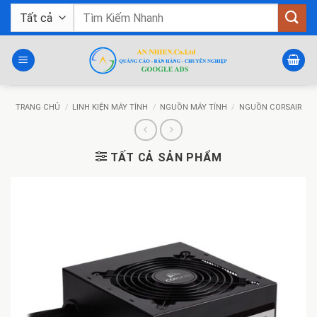
Bỏ
Tìm
qua
kiếm:
nội
dung
TRANG CHỦ
/
LINH KIỆN MÁY TÍNH
/
NGUỒN MÁY TÍNH
/
NGUỒN CORSAIR
TẤT CẢ SẢN PHẨM