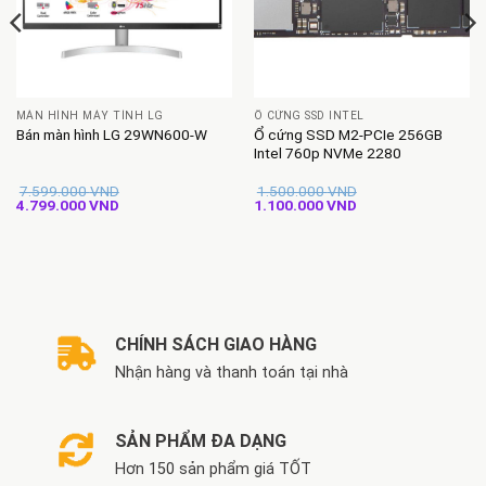
MÀN HÌNH MÁY TÍNH LG
Ổ CỨNG SSD INTEL
Ổ cứng SSD M2-PCIe 256GB
Bán màn hình LG 29WN600-W
Intel 760p NVMe 2280
7.599.000
VND
1.500.000
VND
Giá
Giá
Giá
Giá
4.799.000
VND
1.100.000
VND
gốc
hiện
gốc
hiện
là:
tại
là:
tại
7.599.000 VND.
là:
1.500.000 VND.
là:
4.799.000 VND.
1.100.000 VND.
CHÍNH SÁCH GIAO HÀNG
Nhận hàng và thanh toán tại nhà
SẢN PHẨM ĐA DẠNG
Hơn 150 sản phẩm giá TỐT