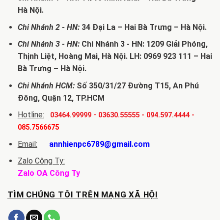
Hà Nội.
Chi Nhánh 2 - HN:
34 Đại La – Hai Bà Trưng – Hà Nội.
Chi Nhánh 3 - HN:
Chi Nhánh 3 - HN: 1209 Giải Phóng,
Thịnh Liệt, Hoàng Mai, Hà Nội. LH: 0969 923 111 – Hai
Bà Trưng – Hà Nội.
Chi Nhánh HCM:
Số 350/31/27 Đường T15, An Phú
Đông, Quận 12, TP.HCM
Hotline:
-
03464.99999
03630.55555
-
094.597.4444
-
085.7566675
Email:
annhienpc6789@gmail.com
Zalo Công Ty:
Zalo OA Công Ty
TÌM CHÚNG TÔI TRÊN MẠNG XÃ HỘI