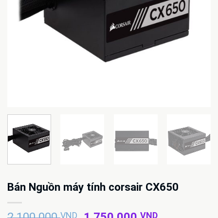
Bán Nguồn máy tính corsair CX650
Giá
Giá
2.100.000
VND
1.750.000
VND