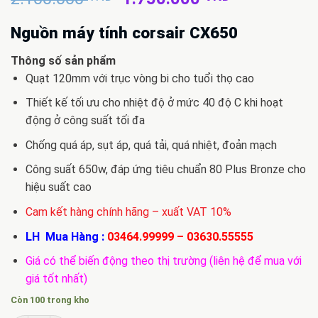
gốc
hiện
là:
tại
Nguồn máy tính corsair CX650
2.100.000 VND.
là:
Thông số sản phẩm
1.750.000 
Quạt 120mm với trục vòng bi cho tuổi thọ cao
Thiết kế tối ưu cho nhiệt độ ở mức 40 độ C khi hoạt
động ở công suất tối đa
Chống quá áp, sụt áp, quá tải, quá nhiệt, đoản mạch
Công suất 650w, đáp ứng tiêu chuẩn 80 Plus Bronze cho
hiệu suất cao
Cam kết hàng chính hãng – xuất VAT 10%
LH Mua Hàng :
03464.99999
–
03630.55555
Giá có thể biến động theo thị trường (liên hệ để mua với
giá tốt nhất)
Còn 100 trong kho