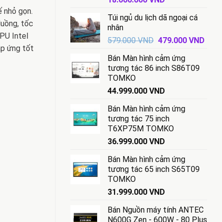
gốc
hiện
ế nhỏ gọn.
Túi ngủ du lịch dã ngoại cá
là:
tại
luồng, tốc
nhân
18.500.000 VND.
là:
GPU Intel
Giá
Giá
579.000
VND
479.000
VND
18.000.000 VND.
áp ứng tốt
gốc
hiện
Bán Màn hình cảm ứng
là:
tại
tương tác 86 inch S86T09
579.000 VND.
là:
TOMKO
479.
44.999.000
VND
Bán Màn hình cảm ứng
tương tác 75 inch
T6XP75M TOMKO
36.999.000
VND
Bán Màn hình cảm ứng
tương tác 65 inch S65T09
TOMKO
31.999.000
VND
Bán Nguồn máy tính ANTEC
N600G Zen - 600W - 80 Plus