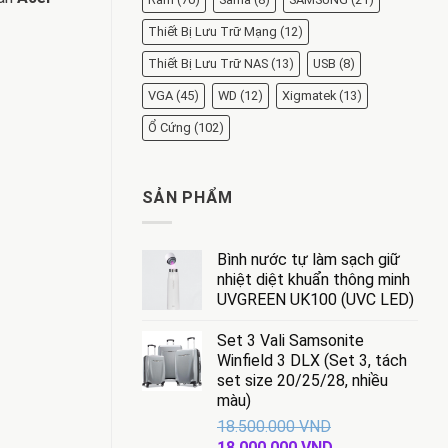
Thiết Bị Lưu Trữ Mạng
(12)
Thiết Bị Lưu Trữ NAS
(13)
USB
(8)
VGA
(45)
WD
(12)
Xigmatek
(13)
Ổ Cứng
(102)
SẢN PHẨM
Bình nước tự làm sạch giữ
nhiệt diệt khuẩn thông minh
UVGREEN UK100 (UVC LED)
Set 3 Vali Samsonite
Winfield 3 DLX (Set 3, tách
set size 20/25/28, nhiều
màu)
18.500.000
VND
Giá
Giá
18.000.000
VND