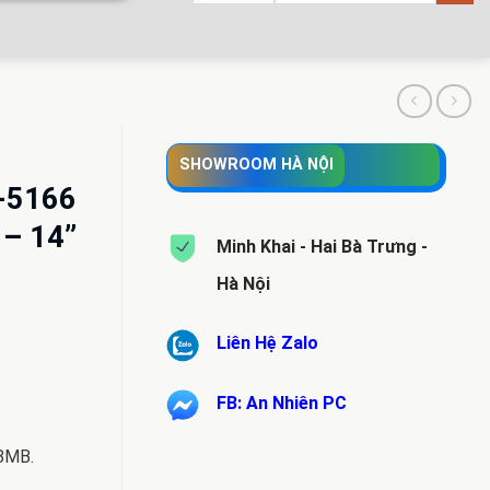
SHOWROOM HÀ NỘI
9-5166
 – 14”
Minh Khai - Hai Bà Trưng -
Hà Nội
Liên Hệ Zalo
n
FB: An Nhiên PC
400.000 VND.
 8MB.