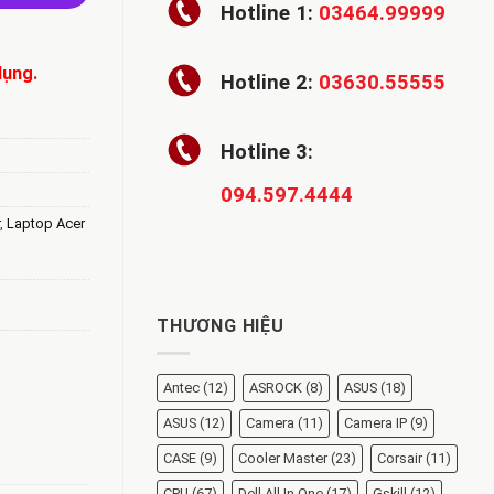
Hotline 1:
03464.99999
dụng.
Hotline 2:
03630.55555
Hotline 3:
094.597.4444
,
Laptop Acer
THƯƠNG HIỆU
Antec
(12)
ASROCK
(8)
ASUS
(18)
ASUS
(12)
Camera
(11)
Camera IP
(9)
CASE
(9)
Cooler Master
(23)
Corsair
(11)
CPU
(67)
Dell All In One
(17)
Gskill
(12)