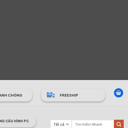
ANH CHÓNG
FREESHIP
NG CẤU HÌNH PC
Tìm
kiếm: