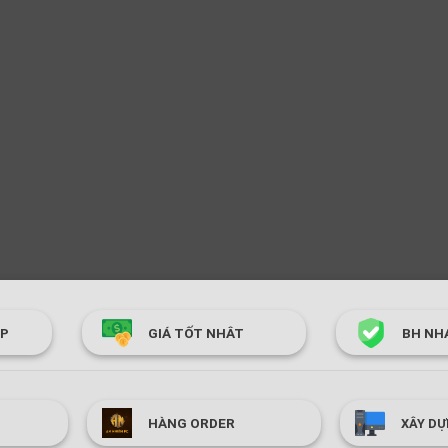
ÓP
GIÁ TỐT NHÂT
BH NH
HÀNG ORDER
XÂY DỰ