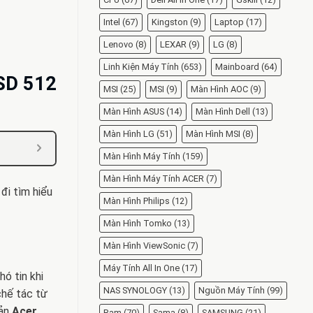
Intel
(67)
Kingston
(9)
Laptop
(17)
Lenovo
(8)
LEXAR
(9)
LG
(8)
Linh Kiện Máy Tính
(653)
Mainboard
(64)
SSD 512
MSI
(25)
MSI
(9)
Màn Hình AOC
(9)
Màn Hình ASUS
(14)
Màn Hình Dell
(13)
Màn Hình LG
(51)
Màn Hình MSI
(8)
Màn Hình Máy Tính
(159)
Màn Hình Máy Tính ACER
(7)
đi tìm hiểu
Màn Hình Philips
(12)
Màn Hình Tomko
(13)
Màn Hình ViewSonic
(7)
Máy Tính All In One
(17)
ó tin khi
NAS SYNOLOGY
(13)
Nguồn Máy Tính
(99)
chế tác từ
bản
Acer
Ram
(70)
Sama
(8)
SAMSUNG
(21)