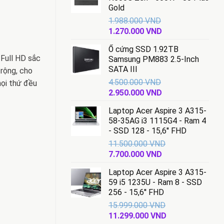
Gold
1.988.000
VND
Giá
Giá
1.270.000
VND
gốc
hiện
Ổ cứng SSD 1.92TB
là:
tại
 Full HD sắc
Samsung PM883 2.5-Inch
1.988.000 VND.
là:
SATA III
 rộng, cho
1.270.000 VND.
4.500.000
VND
mọi thứ đều
Giá
Giá
2.950.000
VND
gốc
hiện
Laptop Acer Aspire 3 A315-
là:
tại
58-35AG i3 1115G4 - Ram 4
4.500.000 VND.
là:
- SSD 128 - 15,6'' FHD
2.950.000 VND.
11.500.000
VND
Giá
Giá
7.700.000
VND
gốc
hiện
Laptop Acer Aspire 3 A315-
là:
tại
59 i5 1235U - Ram 8 - SSD
11.500.000 VND.
là:
256 - 15,6'' FHD
7.700.000 VND.
15.999.000
VND
Giá
Giá
11.299.000
VND