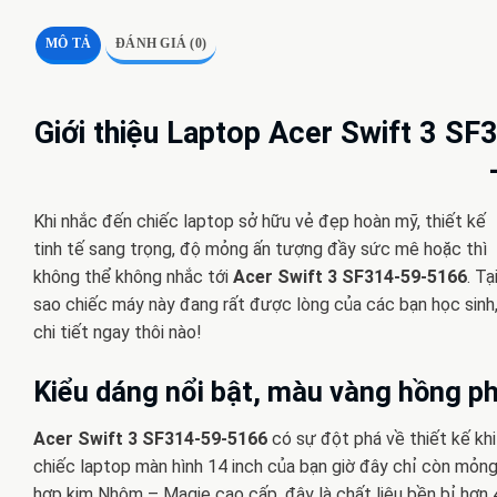
MÔ TẢ
ĐÁNH GIÁ (0)
Giới thiệu Laptop Acer Swift 3 
Khi nhắc đến chiếc laptop sở hữu vẻ đẹp hoàn mỹ, thiết kế
tinh tế sang trọng, độ mỏng ấn tượng đầy sức mê hoặc thì
không thể không nhắc tới
Acer Swift 3 SF314-59-5166
. Tạ
sao chiếc máy này đang rất được lòng của các bạn học sinh,
chi tiết ngay thôi nào!
Kiểu dáng nổi bật, màu vàng hồng p
Acer Swift 3 SF314-59-5166
có sự đột phá về thiết kế khi
chiếc laptop màn hình 14 inch của bạn giờ đây chỉ còn mỏ
hợp kim Nhôm – Magie cao cấp, đây là chất liệu bền bỉ hơn