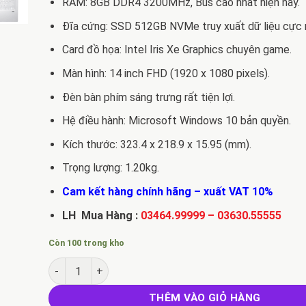
RAM: 8GB DDR4 3200MHz, Bus cao nhất hiện nay.
Đĩa cứng: SSD 512GB NVMe truy xuất dữ liệu cực 
Card đồ họa: Intel Iris Xe Graphics chuyên game.
Màn hình: 14 inch FHD (1920 x 1080 pixels).
Đèn bàn phím sáng trưng rất tiện lợi.
Hệ điều hành: Microsoft Windows 10 bản quyền.
Kích thước: 323.4 x 218.9 x 15.95 (mm).
Trọng lượng: 1.20kg.
Cam kết hàng chính hãng – xuất VAT 10%
LH Mua Hàng :
03464.99999
–
03630.55555
Còn 100 trong kho
Laptop Acer Swift 3 SF314-59-5166 i5 1135G7 - Ram 8 
THÊM VÀO GIỎ HÀNG