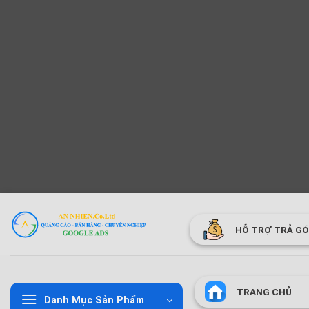
Bỏ
qua
HỖ TRỢ TRẢ G
nội
dung
TRANG CHỦ
Danh Mục Sản Phẩm