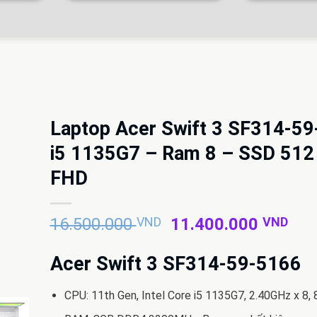
Laptop Acer Swift 3 SF314-5
i5 1135G7 – Ram 8 – SSD 512
FHD
Giá
Giá
16.500.000
VND
11.400.000
VND
gốc
hiệ
là:
tại
Acer Swift 3 SF314-59-5166
16.500.000 VND.
là:
11.
CPU: 11th Gen, Intel Core i5 1135G7, 2.40GHz x 8,