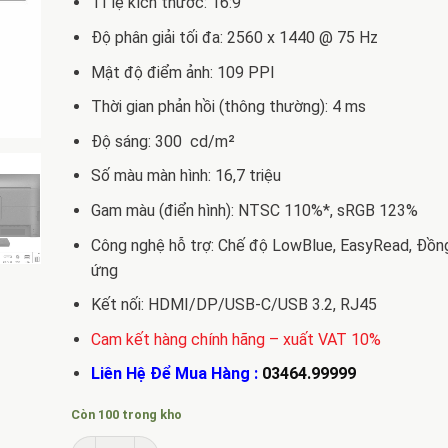
Tỉ lệ kích thước: 16:9
Độ phân giải tối đa: 2560 x 1440 @ 75 Hz
Mật độ điểm ảnh: 109 PPI
Thời gian phản hồi (thông thường): 4 ms
Độ sáng: 300 cd/m²
Số màu màn hình: 16,7 triệu
Gam màu (điển hình): NTSC 110%*, sRGB 123%
Công nghệ hỗ trợ: Chế độ LowBlue, EasyRead, Đồn
ứng
Kết nối: HDMI/DP/USB-C/USB 3.2, RJ45
Cam kết hàng chính hãng – xuất VAT 10%
Liên Hệ Để Mua Hàng :
03464.99999
Còn 100 trong kho
Bán Màn Hình LCD Philips 276B1 27 số lượng