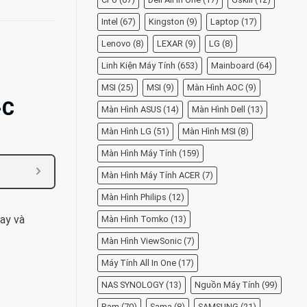
Intel
(67)
Kingston
(9)
Laptop
(17)
Lenovo
(8)
LEXAR
(9)
LG
(8)
Linh Kiện Máy Tính
(653)
Mainboard
(64)
MSI
(25)
MSI
(9)
Màn Hình AOC
(9)
-C
Màn Hình ASUS
(14)
Màn Hình Dell
(13)
Màn Hình LG
(51)
Màn Hình MSI
(8)
Màn Hình Máy Tính
(159)
Màn Hình Máy Tính ACER
(7)
Màn Hình Philips
(12)
tay và
Màn Hình Tomko
(13)
Màn Hình ViewSonic
(7)
Máy Tính All In One
(17)
NAS SYNOLOGY
(13)
Nguồn Máy Tính
(99)
Ram
(70)
Sama
(8)
SAMSUNG
(21)