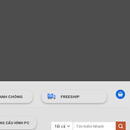
ANH CHÓNG
FREESHIP
NG CẤU HÌNH PC
Tìm
kiếm: