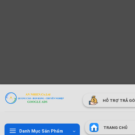
Bỏ
qua
HỖ TRỢ TRẢ G
nội
dung
TRANG CHỦ
Danh Mục Sản Phẩm