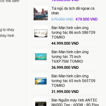
n có thể xem
gốc
hiện
Túi ngủ du lịch dã ngoại cá
là:
tại
nhân
18.500.000 VND.
là:
Giá
Giá
579.000
VND
479.000
VND
18.000.000 VND.
gốc
hiện
Bán Màn hình cảm ứng
là:
tại
g bị nháy
tương tác 86 inch S86T09
579.000 VND.
là:
nháy hình
TOMKO
479.
44.999.000
VND
Bán Màn hình cảm ứng
tương tác 75 inch
T6XP75M TOMKO
36.999.000
VND
Bán Màn hình cảm ứng
tương tác 65 inch S65T09
TOMKO
31.999.000
VND
Bán Nguồn máy tính ANTEC
N600G Zen - 600W - 80 Plus