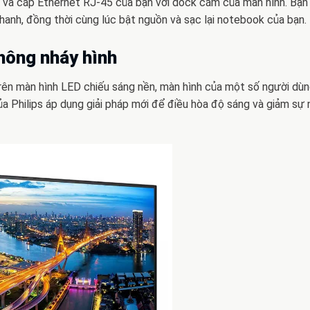
uột và cáp Ethernet RJ-45 của bạn với dock cắm của màn hình. Bạ
nhanh, đồng thời cùng lúc bật nguồn và sạc lại notebook của bạn.
hông nháy hình
rên màn hình LED chiếu sáng nền, màn hình của một số người dùn
a Philips áp dụng giải pháp mới để điều hòa độ sáng và giảm sự 