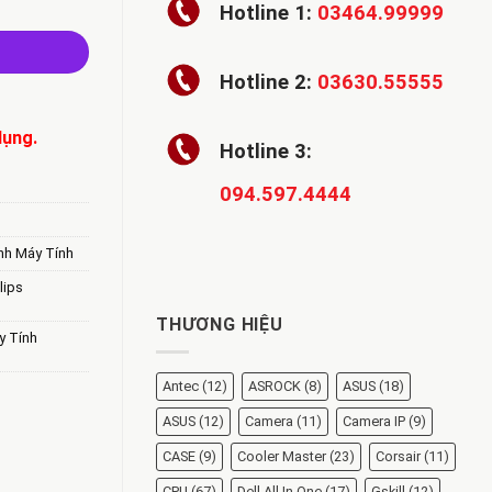
Hotline 1:
03464.99999
Hotline 2:
03630.55555
dụng.
Hotline 3:
094.597.4444
nh Máy Tính
lips
THƯƠNG HIỆU
y Tính
Antec
(12)
ASROCK
(8)
ASUS
(18)
ASUS
(12)
Camera
(11)
Camera IP
(9)
CASE
(9)
Cooler Master
(23)
Corsair
(11)
CPU
(67)
Dell All In One
(17)
Gskill
(12)