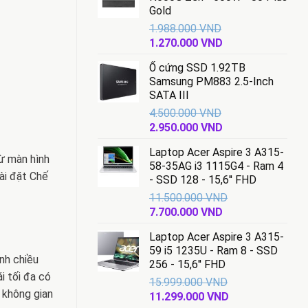
Gold
1.988.000
VND
Giá
Giá
1.270.000
VND
gốc
hiện
Ổ cứng SSD 1.92TB
là:
tại
Samsung PM883 2.5-Inch
1.988.000 VND.
là:
SATA III
1.270.000 VND.
4.500.000
VND
Giá
Giá
2.950.000
VND
gốc
hiện
Laptop Acer Aspire 3 A315-
là:
tại
từ màn hình
58-35AG i3 1115G4 - Ram 4
4.500.000 VND.
là:
ài đặt Chế
- SSD 128 - 15,6'' FHD
2.950.000 VND.
11.500.000
VND
Giá
Giá
7.700.000
VND
gốc
hiện
Laptop Acer Aspire 3 A315-
là:
tại
59 i5 1235U - Ram 8 - SSD
11.500.000 VND.
là:
nh chiều
256 - 15,6'' FHD
7.700.000 VND.
i tối đa có
15.999.000
VND
 không gian
Giá
Giá
11.299.000
VND