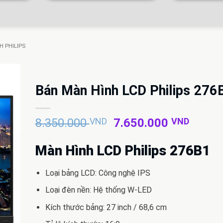
H PHILIPS
Bán Màn Hình LCD Philips 276
Giá
Giá
8.350.000
VND
7.650.000
VND
gốc
hiện
là:
tại
Màn Hình LCD Philips 276B1
8.350.000 VND.
là:
7.650
Loại bảng LCD: Công nghệ IPS
Loại đèn nền: Hệ thống W-LED
Kích thước bảng: 27 inch / 68,6 cm