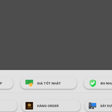
ÓP
GIÁ TỐT NHÂT
BH NH
HÀNG ORDER
XÂY DỰ