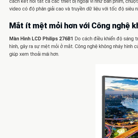
cách kết nối tất cả các thiết bị ngoại vi như bàn phím, ch
video có độ phân giải cao và truyền dữ liệu với tốc độ siêu 
Mắt ít mệt mỏi hơn với Công nghệ k
Màn Hình LCD Philips 276B1
Do cách điều khiển độ sáng t
hình, gây ra sự mệt mỏi ở mắt. Công nghệ không nháy hình củ
giúp xem thoải mái hơn.