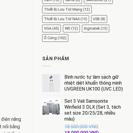
Thiết Bị Lưu Trữ Mạng
(12)
Thiết Bị Lưu Trữ NAS
(13)
USB
(8)
VGA
(45)
WD
(12)
Xigmatek
(13)
Ổ Cứng
(102)
SẢN PHẨM
Bình nước tự làm sạch giữ
nhiệt diệt khuẩn thông minh
UVGREEN UK100 (UVC LED)
Set 3 Vali Samsonite
Winfield 3 DLX (Set 3, tách
set size 20/25/28, nhiều
màu)
 điện năng
18.500.000
VND
t nối bằng
Giá
Giá
18.000.000
VND