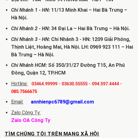
Chi Nhánh 1 - HN:
11/13 Minh Khai – Hai Bà Trưng –
Hà Nội.
Chi Nhánh 2 - HN:
34 Đại La – Hai Bà Trưng – Hà Nội.
Chi Nhánh 3 - HN:
Chi Nhánh 3 - HN: 1209 Giải Phóng,
Thịnh Liệt, Hoàng Mai, Hà Nội. LH: 0969 923 111 – Hai
Bà Trưng – Hà Nội.
Chi Nhánh HCM:
Số 350/31/27 Đường T15, An Phú
Đông, Quận 12, TP.HCM
Hotline:
-
03464.99999
03630.55555
-
094.597.4444
-
085.7566675
Email:
annhienpc6789@gmail.com
Zalo Công Ty:
Zalo OA Công Ty
TÌM CHÚNG TÔI TRÊN MẠNG XÃ HỘI