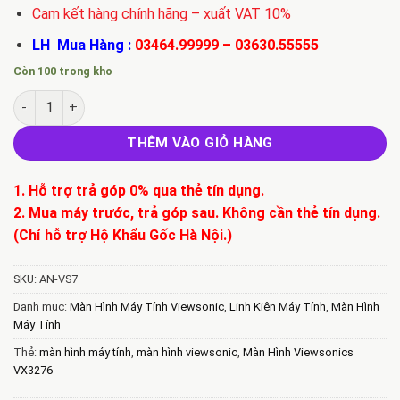
Cam kết hàng chính hãng – xuất VAT 10%
LH Mua Hàng :
03464.99999
–
03630.55555
Còn 100 trong kho
Bán Màn Hình Viewsonics VX3276-2K-MHD 31.5' số lượng
THÊM VÀO GIỎ HÀNG
1. Hỗ trợ trả góp 0% qua thẻ tín dụng.
2. Mua máy trước, trả góp sau. Không cần thẻ tín dụng.
(Chỉ hỗ trợ Hộ Khẩu Gốc Hà Nội.)
SKU:
AN-VS7
Danh mục:
Màn Hình Máy Tính Viewsonic
,
Linh Kiện Máy Tính
,
Màn Hình
Máy Tính
Thẻ:
màn hình máy tính
,
màn hình viewsonic
,
Màn Hình Viewsonics
VX3276