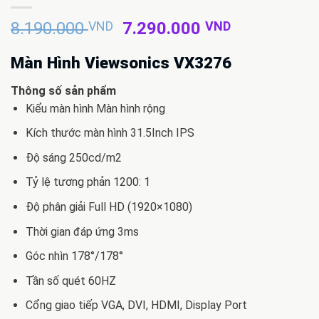
Giá
Giá
8.190.000
VND
7.290.000
VND
gốc
hiện
là:
tại
Màn Hình Viewsonics VX3276
8.190.000 VND.
là:
Thông số sản phẩm
7.290.000 
Kiểu màn hình Màn hình rộng
Kích thước màn hình 31.5Inch IPS
Độ sáng 250cd/m2
Tỷ lệ tương phản 1200: 1
Độ phân giải Full HD (1920×1080)
Thời gian đáp ứng 3ms
Góc nhìn 178°/178°
Tần số quét 60HZ
Cổng giao tiếp VGA, DVI, HDMI, Display Port