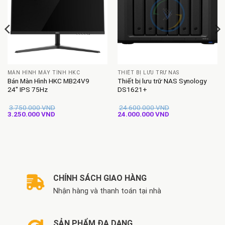
MÀN HÌNH MÁY TÍNH HKC
THIẾT BỊ LƯU TRỮ NAS
Bán Màn Hình HKC MB24V9
Thiết bị lưu trữ NAS Synology
24″ IPS 75Hz
DS1621+
3.750.000
VND
24.600.000
VND
Giá
Giá
Giá
Giá
3.250.000
VND
24.000.000
VND
gốc
hiện
gốc
hiện
là:
tại
là:
tại
3.750.000 VND.
là:
24.600.000 VND.
là:
3.250.000 VND.
24.000.000 VND.
CHÍNH SÁCH GIAO HÀNG
Nhận hàng và thanh toán tại nhà
SẢN PHẨM ĐA DẠNG