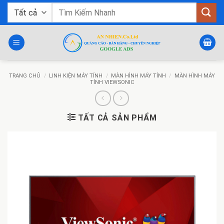
Bỏ
Tìm
qua
kiếm:
nội
dung
TRANG CHỦ
/
LINH KIỆN MÁY TÍNH
/
MÀN HÌNH MÁY TÍNH
/
MÀN HÌNH MÁY
TÍNH VIEWSONIC
TẤT CẢ SẢN PHẨM