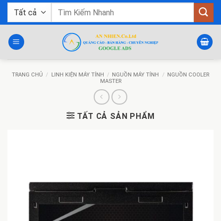
Bỏ
Tìm
qua
kiếm:
nội
dung
TRANG CHỦ
/
LINH KIỆN MÁY TÍNH
/
NGUỒN MÁY TÍNH
/
NGUỒN COOLER
MASTER
TẤT CẢ SẢN PHẨM