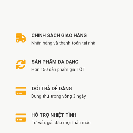
gốc
hiện
gốc
hiện
là:
tại
là:
tại
1.800.000 VND.
là:
9.330.000 VND.
là:
1.300.000 VND.
8.800.000 VND.
CHÍNH SÁCH GIAO HÀNG
Nhận hàng và thanh toán tại nhà
SẢN PHẨM ĐA DẠNG
Hơn 150 sản phẩm giá TỐT
ĐỔI TRẢ DỄ DÀNG
Dùng thử trong vòng 3 ngày
HỖ TRỢ NHIỆT TÌNH
Tư vấn, giải đáp mọi thắc mắc