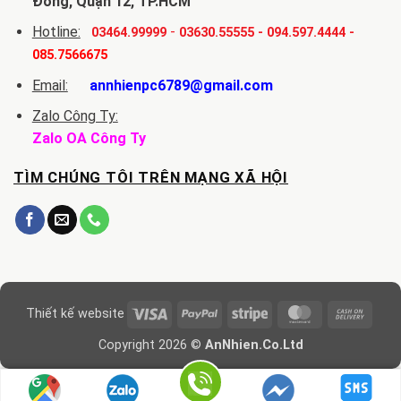
Đông, Quận 12, TP.HCM
Hotline:
-
03464.99999
03630.55555
-
094.597.4444
-
085.7566675
Email:
annhienpc6789@gmail.com
Zalo Công Ty:
Zalo OA Công Ty
TÌM CHÚNG TÔI TRÊN MẠNG XÃ HỘI
Visa
PayPal
Stripe
MasterCard
Cash
Thiết kế website
On
Copyright 2026 ©
AnNhien.Co.Ltd
Delive