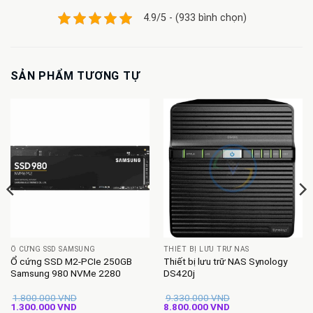
4.9/5 - (933 bình chọn)
SẢN PHẨM TƯƠNG TỰ
Ổ CỨNG SSD SAMSUNG
THIẾT BỊ LƯU TRỮ NAS
Ổ cứng SSD M2-PCIe 250GB
Thiết bị lưu trữ NAS Synology
Samsung 980 NVMe 2280
DS420j
1.800.000
VND
9.330.000
VND
Giá
Giá
Giá
Giá
1.300.000
VND
8.800.000
VND