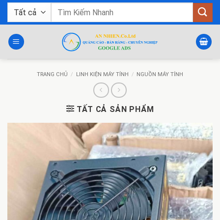
Bỏ
Tìm
qua
kiếm:
nội
dung
TRANG CHỦ
/
LINH KIỆN MÁY TÍNH
/
NGUỒN MÁY TÍNH
TẤT CẢ SẢN PHẨM