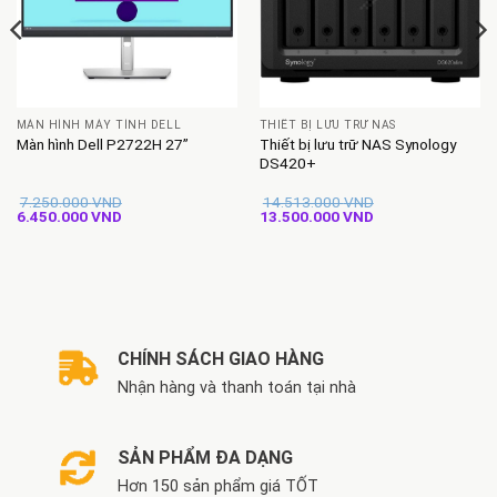
MÀN HÌNH MÁY TÍNH DELL
THIẾT BỊ LƯU TRỮ NAS
Thiết bị lưu trữ NAS Synology
Màn hình Dell P2722H 27”
DS420+
7.250.000
VND
14.513.000
VND
Giá
Giá
Giá
Giá
6.450.000
VND
13.500.000
VND
gốc
hiện
gốc
hiện
là:
tại
là:
tại
7.250.000 VND.
là:
14.513.000 VND.
là:
6.450.000 VND.
13.500.000 VND.
CHÍNH SÁCH GIAO HÀNG
Nhận hàng và thanh toán tại nhà
SẢN PHẨM ĐA DẠNG
Hơn 150 sản phẩm giá TỐT