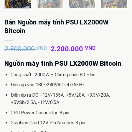
Bán Nguồn máy tính PSU LX2000W
Bitcoin
Giá
Giá
2.500.000
VND
2.200.000
VND
gốc
hiện
là:
tại
Nguồn máy tính PSU LX2000W Bitcoin
2.500.000 VND.
là:
Công suất : 2000W – Chứng nhận 80 Plus
2.200.000 
Điện áp vào 180~240VAC- 47/63Hz.
Điện áp ra DC +12V/155A, +5V/20A, +3,3V/20A,
+5VSb/2.5A, -12V/0,5A
CPU Power Connector: 8 pin
Graphics Card 12V Pin Number: 8 pin