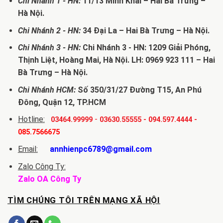
Chi Nhánh 1 - HN:
11/13 Minh Khai – Hai Bà Trưng –
Hà Nội.
Chi Nhánh 2 - HN:
34 Đại La – Hai Bà Trưng – Hà Nội.
Chi Nhánh 3 - HN:
Chi Nhánh 3 - HN: 1209 Giải Phóng,
Thịnh Liệt, Hoàng Mai, Hà Nội. LH: 0969 923 111 – Hai
Bà Trưng – Hà Nội.
Chi Nhánh HCM:
Số 350/31/27 Đường T15, An Phú
Đông, Quận 12, TP.HCM
Hotline:
-
03464.99999
03630.55555
-
094.597.4444
-
085.7566675
Email:
annhienpc6789@gmail.com
Zalo Công Ty:
Zalo OA Công Ty
TÌM CHÚNG TÔI TRÊN MẠNG XÃ HỘI