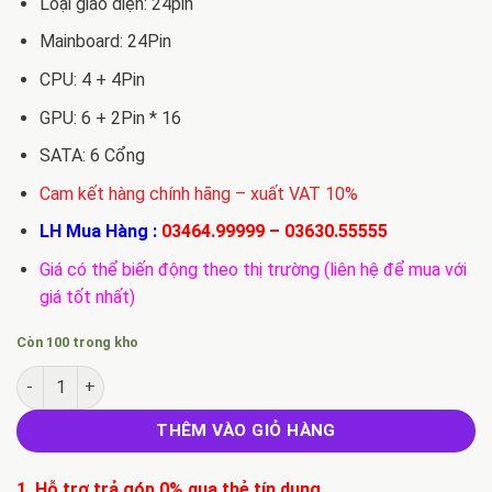
Loại giao diện: 24pin
Mainboard: 24Pin
CPU: 4 + 4Pin
GPU: 6 + 2Pin * 16
SATA: 6 Cổng
Cam kết hàng chính hãng – xuất VAT 10%
LH Mua Hàng :
03464.99999
–
03630.55555
Giá có thể biến động theo thị trường (liên hệ để mua với
giá tốt nhất)
Còn 100 trong kho
Bán Nguồn máy tính PSU LX2000W Bitcoin số lượng
THÊM VÀO GIỎ HÀNG
1. Hỗ trợ trả góp 0% qua thẻ tín dụng.