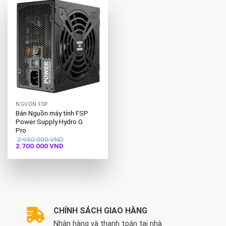
NGUỒN FSP
Bán Nguồn máy tính FSP
Power Supply Hydro G
Pro
2.950.000
VND
Giá
Giá
2.700.000
VND
gốc
hiện
là:
tại
2.950.000 VND.
là:
2.700.000 VND.
CHÍNH SÁCH GIAO HÀNG
Nhận hàng và thanh toán tại nhà