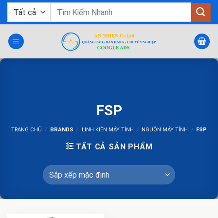
Bỏ
Tìm
qua
kiếm:
nội
dung
FSP
TRANG CHỦ
/
BRANDS
/
LINH KIỆN MÁY TÍNH
/
NGUỒN MÁY TÍNH
/
FSP
TẤT CẢ SẢN PHẨM