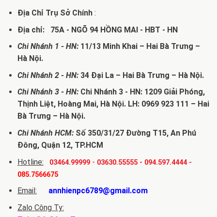
Địa Chỉ Trụ Sở Chính
:
Địa chỉ: 75A - NGÕ 94 HỒNG MAI - HBT - HN
Chi Nhánh 1 - HN:
11/13 Minh Khai – Hai Bà Trưng –
Hà Nội.
Chi Nhánh 2 - HN:
34 Đại La – Hai Bà Trưng – Hà Nội.
Chi Nhánh 3 - HN:
Chi Nhánh 3 - HN: 1209 Giải Phóng,
Thịnh Liệt, Hoàng Mai, Hà Nội. LH: 0969 923 111 – Hai
Bà Trưng – Hà Nội.
Chi Nhánh HCM:
Số 350/31/27 Đường T15, An Phú
Đông, Quận 12, TP.HCM
Hotline:
-
03464.99999
03630.55555
-
094.597.4444
-
085.7566675
Email:
annhienpc6789@gmail.com
Zalo Công Ty: